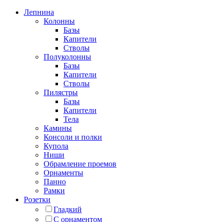
Лепнина
Колонны
Базы
Капители
Стволы
Полуколонны
Базы
Капители
Стволы
Пилястры
Базы
Капители
Тела
Камины
Консоли и полки
Купола
Ниши
Обрамление проемов
Орнаменты
Панно
Рамки
Розетки
Гладкий
С орнаментом