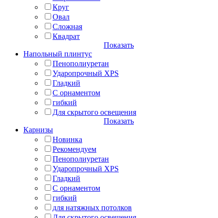
Круг
Овал
Сложная
Квадрат
Показать
Напольный плинтус
Пенополиуретан
Ударопрочный XPS
Гладкий
С орнаментом
гибкий
Для скрытого освещения
Показать
Карнизы
Новинка
Рекомендуем
Пенополиуретан
Ударопрочный XPS
Гладкий
С орнаментом
гибкий
для натяжных потолков
Для скрытого освещения