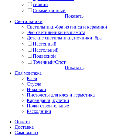
гибкий
Симметричный
Показать
Светильники
Светильники-бра из гипса и керамики
Эко-светильники из шамота
Детские светильники, ночники, бра
Настенный
Настольный
Подвесной
Точечный/Спот
Показать
Для монтажа
Клей
Стусла
Ножовки
Пистолеты для клея и герметика
Карандаши, рулетки
Ножи строительные
Расходники
Оплата
Доставка
Самовывоз