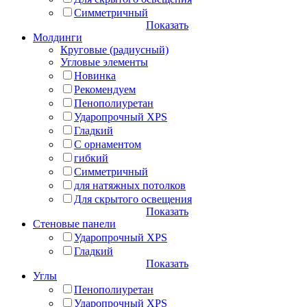
Симметричный
Показать
Молдинги
Круговые (радиусный)
Угловые элементы
Новинка
Рекомендуем
Пенополиуретан
Ударопрочный XPS
Гладкий
С орнаментом
гибкий
Симметричный
для натяжных потолков
Для скрытого освещения
Показать
Стеновые панели
Ударопрочный XPS
Гладкий
Показать
Углы
Пенополиуретан
Ударопрочный XPS