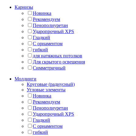
Карнизы
Новинка
Рекомендуем
Пенополиуретан
Ударопрочный XPS
Гладкий
С орнаментом
гибкий
для натяжных потолков
Для скрытого освещения
Симметричный
Молдинги
Круговые (радиусный)
Угловые элементы
Новинка
Рекомендуем
Пенополиуретан
Ударопрочный XPS
Гладкий
С орнаментом
гибкий