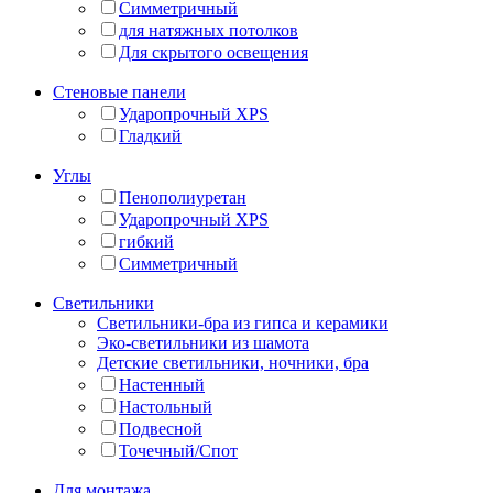
Симметричный
для натяжных потолков
Для скрытого освещения
Стеновые панели
Ударопрочный XPS
Гладкий
Углы
Пенополиуретан
Ударопрочный XPS
гибкий
Симметричный
Светильники
Светильники-бра из гипса и керамики
Эко-светильники из шамота
Детские светильники, ночники, бра
Настенный
Настольный
Подвесной
Точечный/Спот
Для монтажа