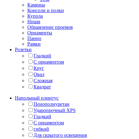
Камины
Консоли и полки
Купола
Ниши
Обрамление проемов
Орнаменты
Панно
Рамки
Розетки
Гладкий
С орнаментом
Круг
Овал
Сложная
Квадрат
Напольный плинтус
Пенополиуретан
Ударопрочный XPS
Гладкий
С орнаментом
гибкий
Для скрытого освещения