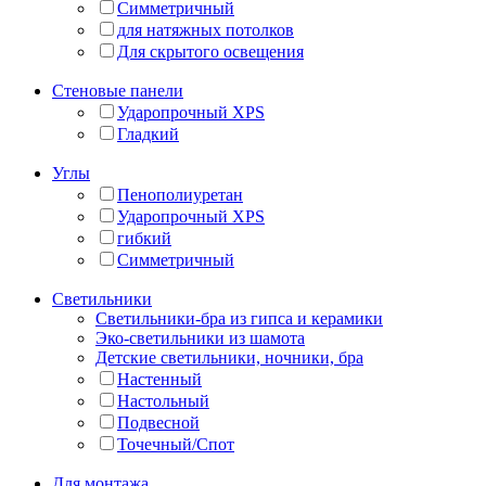
Симметричный
для натяжных потолков
Для скрытого освещения
Стеновые панели
Ударопрочный XPS
Гладкий
Углы
Пенополиуретан
Ударопрочный XPS
гибкий
Симметричный
Светильники
Светильники-бра из гипса и керамики
Эко-светильники из шамота
Детские светильники, ночники, бра
Настенный
Настольный
Подвесной
Точечный/Спот
Для монтажа