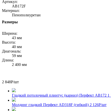
Артикул:
AB172F
Материал:
Пенополиуретан
Размеры
Ширина:
43 мм
Высота:
40 мм
Диагональ:
59 мм
Длина:
2 400 мм
2 848
Р
/шт
Гладкий потолочный плинтус (карниз) Перфект AB172
1
Молдинг гладкий Перфект AD318F (гибкий)
2 126
Р
/шт