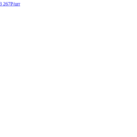
3 267
Р
/шт