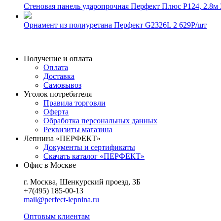
Стеновая панель ударопрочная Перфект Плюс P124, 2.8м
Орнамент из полиуретана Перфект G2326L
2 629
Р
/шт
Получение и оплата
Оплата
Доставка
Самовывоз
Уголок потребителя
Правила торговли
Оферта
Обработка персональных данных
Реквизиты магазина
Лепнина «ПЕРФЕКТ»
Документы и сертификаты
Скачать каталог «ПЕРФЕКТ»
Офис в Москве
г. Москва, Шенкурский проезд, 3Б
+7(495) 185-00-13
mail@perfect-lepnina.ru
Оптовым клиентам