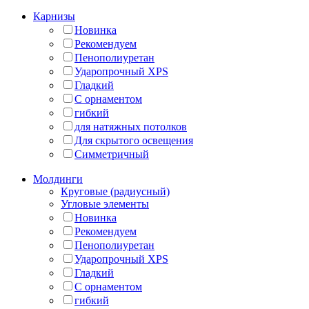
Карнизы
Новинка
Рекомендуем
Пенополиуретан
Ударопрочный XPS
Гладкий
С орнаментом
гибкий
для натяжных потолков
Для скрытого освещения
Симметричный
Молдинги
Круговые (радиусный)
Угловые элементы
Новинка
Рекомендуем
Пенополиуретан
Ударопрочный XPS
Гладкий
С орнаментом
гибкий