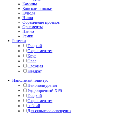
Камины
Консоли и полки
Купола
Ниши
Обрамление проемов
Орнаменты
Панно
Рамки
Розетки
Гладкий
С орнаментом
Круг
Овал
Сложная
Квадрат
Напольный плинтус
Пенополиуретан
Ударопрочный XPS
Гладкий
С орнаментом
гибкий
Для скрытого освещения