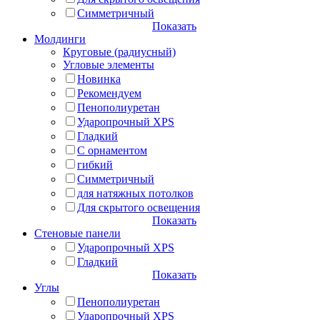
Симметричный
Показать
Молдинги
Круговые (радиусный)
Угловые элементы
Новинка
Рекомендуем
Пенополиуретан
Ударопрочный XPS
Гладкий
С орнаментом
гибкий
Симметричный
для натяжных потолков
Для скрытого освещения
Показать
Стеновые панели
Ударопрочный XPS
Гладкий
Показать
Углы
Пенополиуретан
Ударопрочный XPS