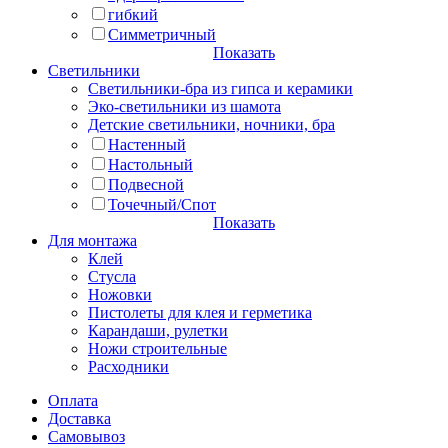
гибкий
Симметричный
Показать
Светильники
Светильники-бра из гипса и керамики
Эко-светильники из шамота
Детские светильники, ночники, бра
Настенный
Настольный
Подвесной
Точечный/Спот
Показать
Для монтажа
Клей
Стусла
Ножовки
Пистолеты для клея и герметика
Карандаши, рулетки
Ножи строительные
Расходники
Оплата
Доставка
Самовывоз