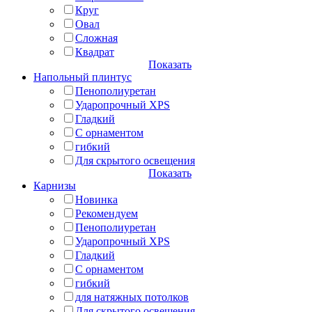
Круг
Овал
Сложная
Квадрат
Показать
Напольный плинтус
Пенополиуретан
Ударопрочный XPS
Гладкий
С орнаментом
гибкий
Для скрытого освещения
Показать
Карнизы
Новинка
Рекомендуем
Пенополиуретан
Ударопрочный XPS
Гладкий
С орнаментом
гибкий
для натяжных потолков
Для скрытого освещения