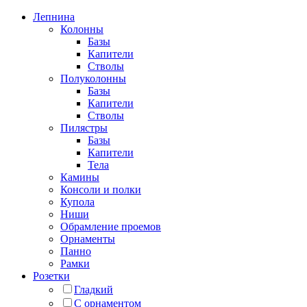
Лепнина
Колонны
Базы
Капители
Стволы
Полуколонны
Базы
Капители
Стволы
Пилястры
Базы
Капители
Тела
Камины
Консоли и полки
Купола
Ниши
Обрамление проемов
Орнаменты
Панно
Рамки
Розетки
Гладкий
С орнаментом