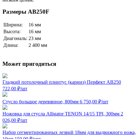
Размеры AB250F
Ширина:
16 мм
Высота:
16 мм
Диагональ:
23 мм
Длина:
2 400 мм
Может пригодиться
Гладкий потолочный плинтус (карниз) Перфект AB250
722,00
₽
/шт
Стусло большое деревянное, 800мм
6 750,00
₽
/шт
Ножовка для стусла Alligator TENON 14/15 TPI, 300мм
2
026,00
₽
/шт
Набор сегментированных лезвий 18мм для выдвижного ножа,
10шт
150,00
₽
/упк