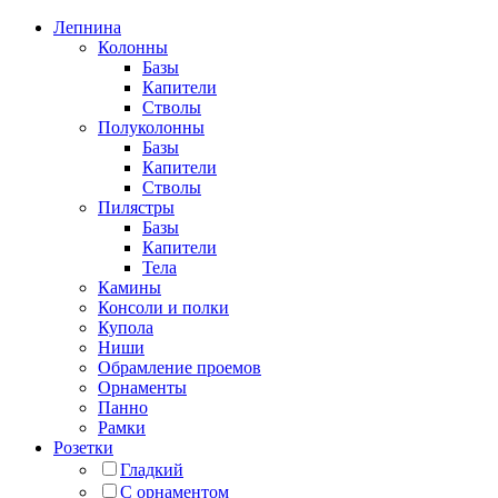
Лепнина
Колонны
Базы
Капители
Стволы
Полуколонны
Базы
Капители
Стволы
Пилястры
Базы
Капители
Тела
Камины
Консоли и полки
Купола
Ниши
Обрамление проемов
Орнаменты
Панно
Рамки
Розетки
Гладкий
С орнаментом