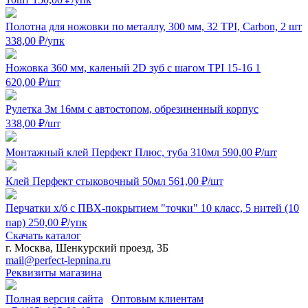
Полотна для ножовки по металлу, 300 мм, 32 TPI, Carbon, 2 шт
338,00
₽
/упк
Ножовка 360 мм, каленый 2D зуб с шагом TPI 15-16
1
620,00
₽
/шт
Рулетка 3м 16мм с автостопом, обрезиненный корпус
338,00
₽
/шт
Монтажный клей Перфект Плюс, туба 310мл
590,00
₽
/шт
Клей Перфект стыковочный 50мл
561,00
₽
/шт
Перчатки х/б с ПВХ-покрытием "точки" 10 класс, 5 нитей (10
пар)
250,00
₽
/упк
Скачать каталог
г. Москва, Шенкурский проезд, 3Б
mail@perfect-lepnina.ru
Реквизиты магазина
Полная версия сайта
Оптовым клиентам