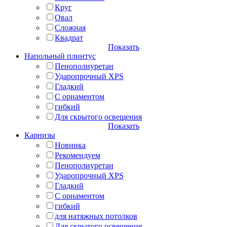
Круг
Овал
Сложная
Квадрат
Показать
Напольный плинтус
Пенополиуретан
Ударопрочный XPS
Гладкий
С орнаментом
гибкий
Для скрытого освещения
Показать
Карнизы
Новинка
Рекомендуем
Пенополиуретан
Ударопрочный XPS
Гладкий
С орнаментом
гибкий
для натяжных потолков
Для скрытого освещения