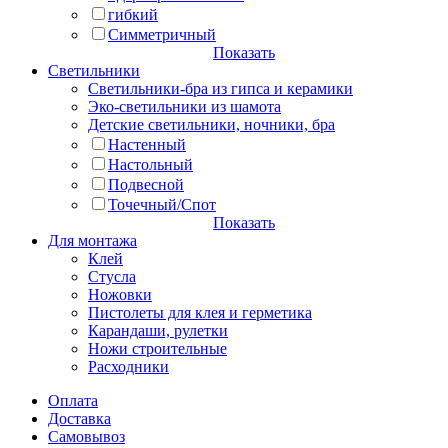
гибкий
Симметричный
Показать
Светильники
Светильники-бра из гипса и керамики
Эко-светильники из шамота
Детские светильники, ночники, бра
Настенный
Настольный
Подвесной
Точечный/Спот
Показать
Для монтажа
Клей
Стусла
Ножовки
Пистолеты для клея и герметика
Карандаши, рулетки
Ножи строительные
Расходники
Оплата
Доставка
Самовывоз