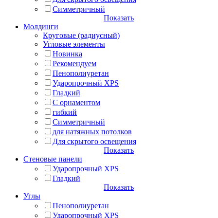
Симметричный
Показать
Молдинги
Круговые (радиусный)
Угловые элементы
Новинка
Рекомендуем
Пенополиуретан
Ударопрочный XPS
Гладкий
С орнаментом
гибкий
Симметричный
для натяжных потолков
Для скрытого освещения
Показать
Стеновые панели
Ударопрочный XPS
Гладкий
Показать
Углы
Пенополиуретан
Ударопрочный XPS