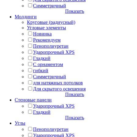
Симметричный
Показать
Молдинги
Круговые (радиусный)
Угловые элементы
Новинка
Рекомендуем
Пенополиуретан
Ударопрочный XPS
Гладкий
С орнаментом
гибкий
Симметричный
для натяжных потолков
Для скрытого освещения
Показать
Стеновые панели
Ударопрочный XPS
Гладкий
Показать
Углы
Пенополиуретан
Ударопрочный XPS