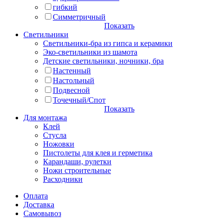
гибкий
Симметричный
Показать
Светильники
Светильники-бра из гипса и керамики
Эко-светильники из шамота
Детские светильники, ночники, бра
Настенный
Настольный
Подвесной
Точечный/Спот
Показать
Для монтажа
Клей
Стусла
Ножовки
Пистолеты для клея и герметика
Карандаши, рулетки
Ножи строительные
Расходники
Оплата
Доставка
Самовывоз