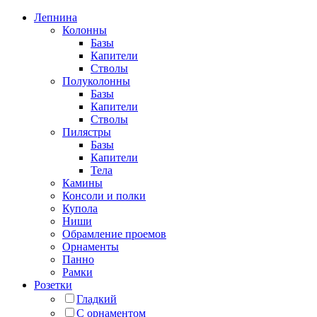
Лепнина
Колонны
Базы
Капители
Стволы
Полуколонны
Базы
Капители
Стволы
Пилястры
Базы
Капители
Тела
Камины
Консоли и полки
Купола
Ниши
Обрамление проемов
Орнаменты
Панно
Рамки
Розетки
Гладкий
С орнаментом