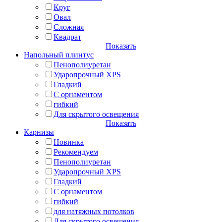
Круг
Овал
Сложная
Квадрат
Показать
Напольный плинтус
Пенополиуретан
Ударопрочный XPS
Гладкий
С орнаментом
гибкий
Для скрытого освещения
Показать
Карнизы
Новинка
Рекомендуем
Пенополиуретан
Ударопрочный XPS
Гладкий
С орнаментом
гибкий
для натяжных потолков
Для скрытого освещения