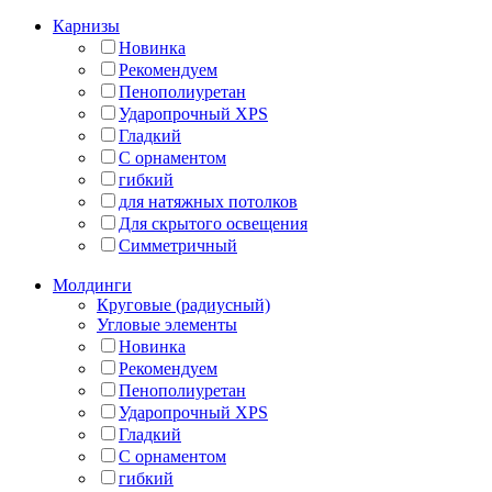
Карнизы
Новинка
Рекомендуем
Пенополиуретан
Ударопрочный XPS
Гладкий
С орнаментом
гибкий
для натяжных потолков
Для скрытого освещения
Симметричный
Молдинги
Круговые (радиусный)
Угловые элементы
Новинка
Рекомендуем
Пенополиуретан
Ударопрочный XPS
Гладкий
С орнаментом
гибкий