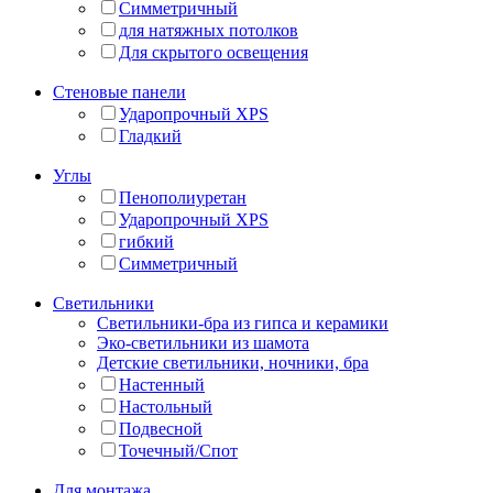
Симметричный
для натяжных потолков
Для скрытого освещения
Стеновые панели
Ударопрочный XPS
Гладкий
Углы
Пенополиуретан
Ударопрочный XPS
гибкий
Симметричный
Светильники
Светильники-бра из гипса и керамики
Эко-светильники из шамота
Детские светильники, ночники, бра
Настенный
Настольный
Подвесной
Точечный/Спот
Для монтажа