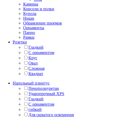
Камины
Консоли и полки
Купола
Ниши
Обрамление проемов
Орнаменты
Панно
Рамки
Розетки
Гладкий
С орнаментом
Круг
Овал
Сложная
Квадрат
Напольный плинтус
Пенополиуретан
Ударопрочный XPS
Гладкий
С орнаментом
гибкий
Для скрытого освещения