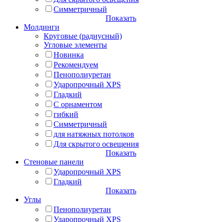
Симметричный
Показать
Молдинги
Круговые (радиусный)
Угловые элементы
Новинка
Рекомендуем
Пенополиуретан
Ударопрочный XPS
Гладкий
С орнаментом
гибкий
Симметричный
для натяжных потолков
Для скрытого освещения
Показать
Стеновые панели
Ударопрочный XPS
Гладкий
Показать
Углы
Пенополиуретан
Ударопрочный XPS