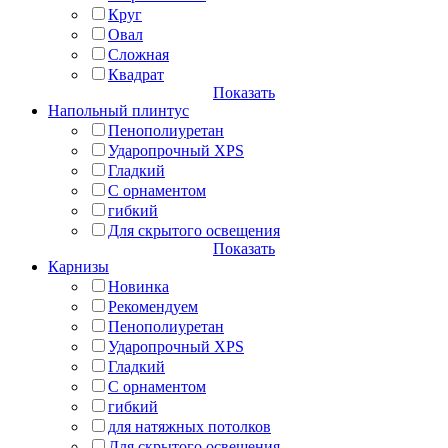
Круг
Овал
Сложная
Квадрат
Показать
Напольный плинтус
Пенополиуретан
Ударопрочный XPS
Гладкий
С орнаментом
гибкий
Для скрытого освещения
Показать
Карнизы
Новинка
Рекомендуем
Пенополиуретан
Ударопрочный XPS
Гладкий
С орнаментом
гибкий
для натяжных потолков
Для скрытого освещения