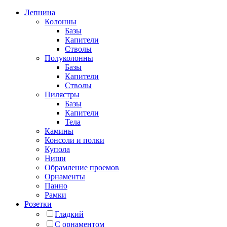
Лепнина
Колонны
Базы
Капители
Стволы
Полуколонны
Базы
Капители
Стволы
Пилястры
Базы
Капители
Тела
Камины
Консоли и полки
Купола
Ниши
Обрамление проемов
Орнаменты
Панно
Рамки
Розетки
Гладкий
С орнаментом