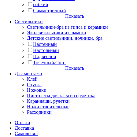
гибкий
Симметричный
Показать
Светильники
Светильники-бра из гипса и керамики
Эко-светильники из шамота
Детские светильники, ночники, бра
Настенный
Настольный
Подвесной
Точечный/Спот
Показать
Для монтажа
Клей
Стусла
Ножовки
Пистолеты для клея и герметика
Карандаши, рулетки
Ножи строительные
Расходники
Оплата
Доставка
Самовывоз