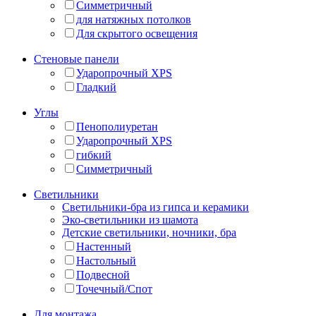
Симметричный
для натяжных потолков
Для скрытого освещения
Стеновые панели
Ударопрочный XPS
Гладкий
Углы
Пенополиуретан
Ударопрочный XPS
гибкий
Симметричный
Светильники
Светильники-бра из гипса и керамики
Эко-светильники из шамота
Детские светильники, ночники, бра
Настенный
Настольный
Подвесной
Точечный/Спот
Для монтажа