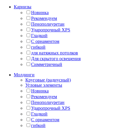
Карнизы
Новинка
Рекомендуем
Пенополиуретан
Ударопрочный XPS
Гладкий
С орнаментом
гибкий
для натяжных потолков
Для скрытого освещения
Симметричный
Молдинги
Круговые (радиусный)
Угловые элементы
Новинка
Рекомендуем
Пенополиуретан
Ударопрочный XPS
Гладкий
С орнаментом
гибкий