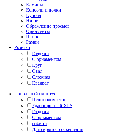
Камины
Консоли и полки
Купола
Ниши
Обрамление проемов
Орнаменты
Панно
Рамки
Розетки
Гладкий
С орнаментом
Круг
Овал
Сложная
Квадрат
Напольный плинтус
Пенополиуретан
Ударопрочный XPS
Гладкий
С орнаментом
гибкий
Для скрытого освещения