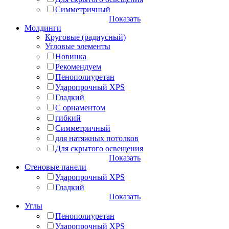
Симметричный
Показать
Молдинги
Круговые (радиусный)
Угловые элементы
Новинка
Рекомендуем
Пенополиуретан
Ударопрочный XPS
Гладкий
С орнаментом
гибкий
Симметричный
для натяжных потолков
Для скрытого освещения
Показать
Стеновые панели
Ударопрочный XPS
Гладкий
Показать
Углы
Пенополиуретан
Ударопрочный XPS