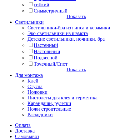
гибкий
Симметричный
Показать
Светильники
Светильники-бра из гипса и керамики
Эко-светильники из шамота
Детские светильники, ночники, бра
Настенный
Настольный
Подвесной
Точечный/Спот
Показать
Для монтажа
Клей
Стусла
Ножовки
Пистолеты для клея и герметика
Карандаши, рулетки
Ножи строительные
Расходники
Оплата
Доставка
Самовывоз