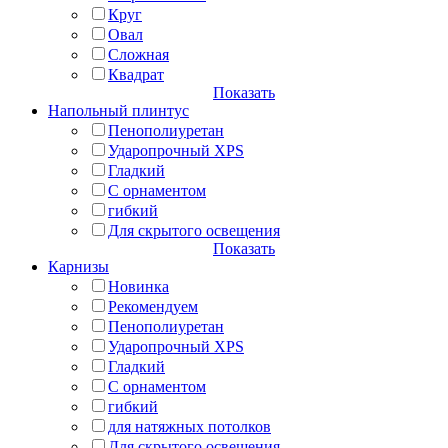
Круг
Овал
Сложная
Квадрат
Показать
Напольный плинтус
Пенополиуретан
Ударопрочный XPS
Гладкий
С орнаментом
гибкий
Для скрытого освещения
Показать
Карнизы
Новинка
Рекомендуем
Пенополиуретан
Ударопрочный XPS
Гладкий
С орнаментом
гибкий
для натяжных потолков
Для скрытого освещения