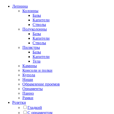
Лепнина
Колонны
Базы
Капители
Стволы
Полуколонны
Базы
Капители
Стволы
Пилястры
Базы
Капители
Тела
Камины
Консоли и полки
Купола
Ниши
Обрамление проемов
Орнаменты
Панно
Рамки
Розетки
Гладкий
С орнаментом