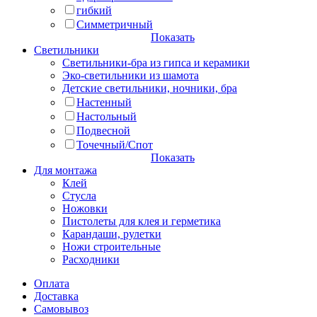
гибкий
Симметричный
Показать
Светильники
Светильники-бра из гипса и керамики
Эко-светильники из шамота
Детские светильники, ночники, бра
Настенный
Настольный
Подвесной
Точечный/Спот
Показать
Для монтажа
Клей
Стусла
Ножовки
Пистолеты для клея и герметика
Карандаши, рулетки
Ножи строительные
Расходники
Оплата
Доставка
Самовывоз