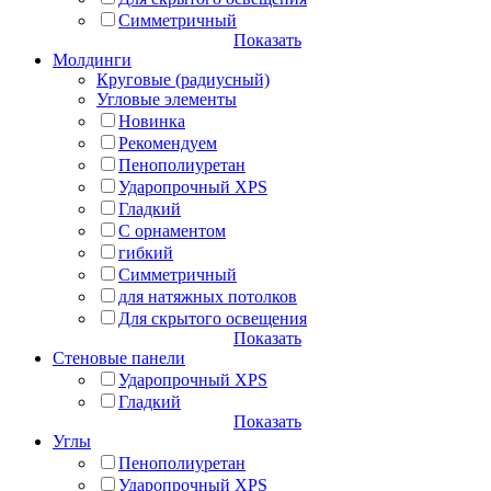
Симметричный
Показать
Молдинги
Круговые (радиусный)
Угловые элементы
Новинка
Рекомендуем
Пенополиуретан
Ударопрочный XPS
Гладкий
С орнаментом
гибкий
Симметричный
для натяжных потолков
Для скрытого освещения
Показать
Стеновые панели
Ударопрочный XPS
Гладкий
Показать
Углы
Пенополиуретан
Ударопрочный XPS