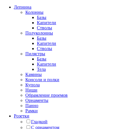
Лепнина
Колонны
Базы
Капители
Стволы
Полуколонны
Базы
Капители
Стволы
Пилястры
Базы
Капители
Тела
Камины
Консоли и полки
Купола
Ниши
Обрамление проемов
Орнаменты
Панно
Рамки
Розетки
Гладкий
С орнаментом