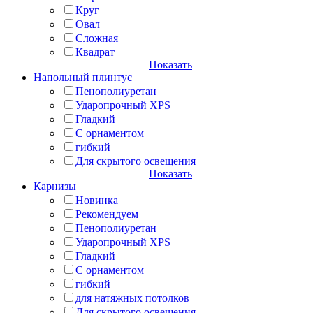
Круг
Овал
Сложная
Квадрат
Показать
Напольный плинтус
Пенополиуретан
Ударопрочный XPS
Гладкий
С орнаментом
гибкий
Для скрытого освещения
Показать
Карнизы
Новинка
Рекомендуем
Пенополиуретан
Ударопрочный XPS
Гладкий
С орнаментом
гибкий
для натяжных потолков
Для скрытого освещения