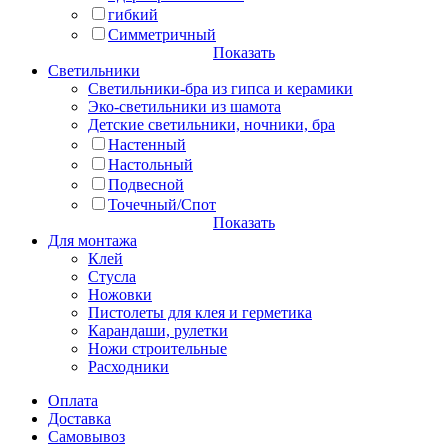
гибкий
Симметричный
Показать
Светильники
Светильники-бра из гипса и керамики
Эко-светильники из шамота
Детские светильники, ночники, бра
Настенный
Настольный
Подвесной
Точечный/Спот
Показать
Для монтажа
Клей
Стусла
Ножовки
Пистолеты для клея и герметика
Карандаши, рулетки
Ножи строительные
Расходники
Оплата
Доставка
Самовывоз