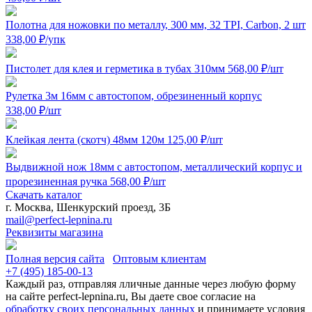
Полотна для ножовки по металлу, 300 мм, 32 TPI, Carbon, 2 шт
338,00
₽
/упк
Пистолет для клея и герметика в тубах 310мм
568,00
₽
/шт
Рулетка 3м 16мм с автостопом, обрезиненный корпус
338,00
₽
/шт
Клейкая лента (скотч) 48мм 120м
125,00
₽
/шт
Выдвижной нож 18мм с автостопом, металлический корпус и
прорезиненная ручка
568,00
₽
/шт
Скачать каталог
г. Москва, Шенкурский проезд, 3Б
mail@perfect-lepnina.ru
Реквизиты магазина
Полная версия сайта
Оптовым клиентам
+7 (495)
185-00-13
Каждый раз, отправляя лличные данные через любую форму
на сайте perfect-lepnina.ru, Вы даете свое согласие на
обработку своих персональных данных
и принимаете условия