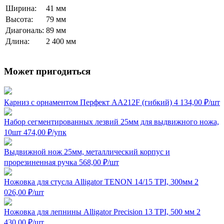
Ширина:
41 мм
Высота:
79 мм
Диагональ:
89 мм
Длина:
2 400 мм
Может пригодиться
Карниз с орнаментом Перфект AA212F (гибкий)
4 134,00
₽
/шт
Набор сегментированных лезвий 25мм для выдвижного ножа,
10шт
474,00
₽
/упк
Выдвижной нож 25мм, металлический корпус и
прорезиненная ручка
568,00
₽
/шт
Ножовка для стусла Alligator TENON 14/15 TPI, 300мм
2
026,00
₽
/шт
Ножовка для лепнины Alligator Precision 13 TPI, 500 мм
2
430,00
₽
/шт