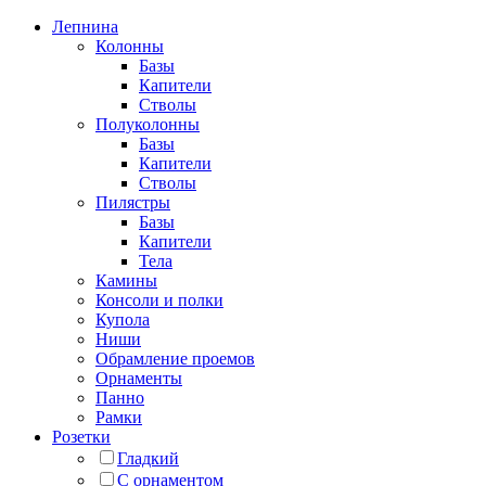
Лепнина
Колонны
Базы
Капители
Стволы
Полуколонны
Базы
Капители
Стволы
Пилястры
Базы
Капители
Тела
Камины
Консоли и полки
Купола
Ниши
Обрамление проемов
Орнаменты
Панно
Рамки
Розетки
Гладкий
С орнаментом