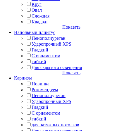
Круг
Овал
Сложная
Квадрат
Показать
Напольный плинтус
Пенополиуретан
Ударопрочный XPS
Гладкий
С орнаментом
гибкий
Для скрытого освещения
Показать
Карнизы
Новинка
Рекомендуем
Пенополиуретан
Ударопрочный XPS
Гладкий
С орнаментом
гибкий
для натяжных потолков
Для скрытого освещения