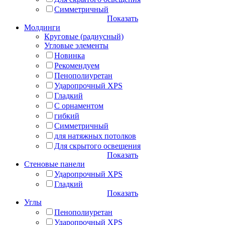
Симметричный
Показать
Молдинги
Круговые (радиусный)
Угловые элементы
Новинка
Рекомендуем
Пенополиуретан
Ударопрочный XPS
Гладкий
С орнаментом
гибкий
Симметричный
для натяжных потолков
Для скрытого освещения
Показать
Стеновые панели
Ударопрочный XPS
Гладкий
Показать
Углы
Пенополиуретан
Ударопрочный XPS