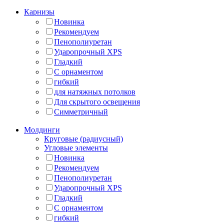
Карнизы
Новинка
Рекомендуем
Пенополиуретан
Ударопрочный XPS
Гладкий
С орнаментом
гибкий
для натяжных потолков
Для скрытого освещения
Симметричный
Молдинги
Круговые (радиусный)
Угловые элементы
Новинка
Рекомендуем
Пенополиуретан
Ударопрочный XPS
Гладкий
С орнаментом
гибкий