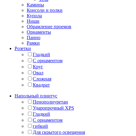
Камины
Консоли и полки
Купола
Ниши
Обрамление проемов
Орнаменты
Панно
Рамки
Розетки
Гладкий
С орнаментом
Круг
Овал
Сложная
Квадрат
Напольный плинтус
Пенополиуретан
Ударопрочный XPS
Гладкий
С орнаментом
гибкий
Для скрытого освещения