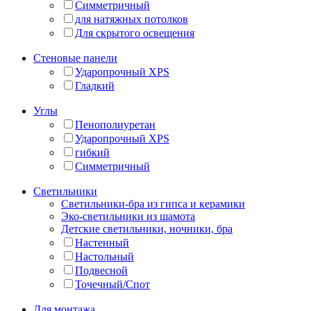
Симметричный
для натяжных потолков
Для скрытого освещения
Стеновые панели
Ударопрочный XPS
Гладкий
Углы
Пенополиуретан
Ударопрочный XPS
гибкий
Симметричный
Светильники
Светильники-бра из гипса и керамики
Эко-светильники из шамота
Детские светильники, ночники, бра
Настенный
Настольный
Подвесной
Точечный/Спот
Для монтажа