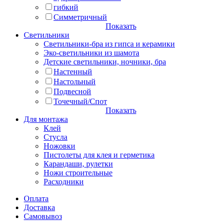
гибкий
Симметричный
Показать
Светильники
Светильники-бра из гипса и керамики
Эко-светильники из шамота
Детские светильники, ночники, бра
Настенный
Настольный
Подвесной
Точечный/Спот
Показать
Для монтажа
Клей
Стусла
Ножовки
Пистолеты для клея и герметика
Карандаши, рулетки
Ножи строительные
Расходники
Оплата
Доставка
Самовывоз