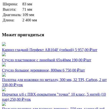
Ширина:
83 мм
Высота:
71 мм
Диагональ:
109 мм
Длина:
2 400 мм
Может пригодиться
Карниз гладкий Перфект AB104F (гибкий)
5 957,00
₽
/шт
Стусло пластиковое с линейкой 65x40мм
190,00
₽
/шт
Стусло большое деревянное, 800мм
6 750,00
₽
/шт
Полотна для ножовки по металлу, 300 мм, 32 TPI, Carbon, 2 шт
338,00
₽
/упк
Перчатки х/б с ПВХ-покрытием "точки" 10 класс, 5 нитей (10
пар)
250,00
₽
/упк
Пильное полотно для распила лепнины, 550 мм, каленый зуб