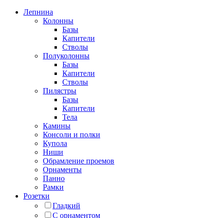
Лепнина
Колонны
Базы
Капители
Стволы
Полуколонны
Базы
Капители
Стволы
Пилястры
Базы
Капители
Тела
Камины
Консоли и полки
Купола
Ниши
Обрамление проемов
Орнаменты
Панно
Рамки
Розетки
Гладкий
С орнаментом