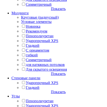
Симметричный
Показать
Молдинги
Круговые (радиусный)
Угловые элементы
Новинка
Рекомендуем
Пенополиуретан
Ударопрочный XPS
Гладкий
С орнаментом
гибкий
Симметричный
для натяжных потолков
Для скрытого освещения
Показать
Стеновые панели
Ударопрочный XPS
Гладкий
Показать
Углы
Пенополиуретан
Ударопрочный XPS