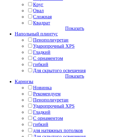
Круг
Овал
Сложная
Квадрат
Показать
Напольный плинтус
Пенополиуретан
Ударопрочный XPS
Гладкий
С орнаментом
гибкий
Для скрытого освещения
Показать
Карнизы
Новинка
Рекомендуем
Пенополиуретан
Ударопрочный XPS
Гладкий
С орнаментом
гибкий
для натяжных потолков
Для скрытого освещения