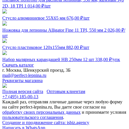
2D, 18 TPI
1 014,00
₽
/шт
Стусло алюминиевое 55Х65 мм
676,00
₽
/шт
Ножовка для лепнины Alligator Fine 11 TPI, 550 мм
2 026,00
₽
/
шт
Стусло пластиковое 120x155мм
882,00
₽
/шт
Набор малярных карандашей HB 250мм 12 шт
338,00
₽
/упк
Скачать каталог
г. Москва, Шенкурский проезд, 3Б
mail@perfect-lepnina.ru
Реквизиты магазина
Полная версия сайта
Оптовым клиентам
+7 (495)
185-00-13
Каждый раз, отправляя лличные данные через любую форму
на сайте perfect-lepnina.ru, Вы даете свое согласие на
обработку своих персональных данных
и принимаете условия
пользовательского соглашения
.
Создание и продвижение сайта: isbiz.agency
Написать в WhatsApp