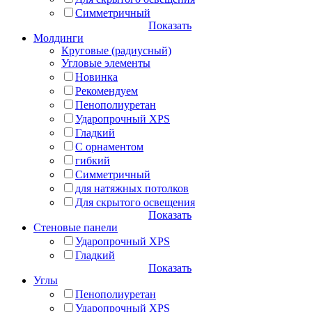
Симметричный
Показать
Молдинги
Круговые (радиусный)
Угловые элементы
Новинка
Рекомендуем
Пенополиуретан
Ударопрочный XPS
Гладкий
С орнаментом
гибкий
Симметричный
для натяжных потолков
Для скрытого освещения
Показать
Стеновые панели
Ударопрочный XPS
Гладкий
Показать
Углы
Пенополиуретан
Ударопрочный XPS