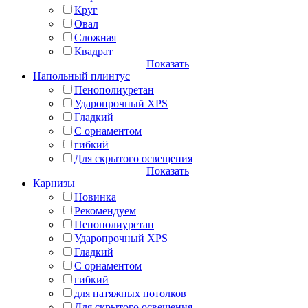
Круг
Овал
Сложная
Квадрат
Показать
Напольный плинтус
Пенополиуретан
Ударопрочный XPS
Гладкий
С орнаментом
гибкий
Для скрытого освещения
Показать
Карнизы
Новинка
Рекомендуем
Пенополиуретан
Ударопрочный XPS
Гладкий
С орнаментом
гибкий
для натяжных потолков
Для скрытого освещения