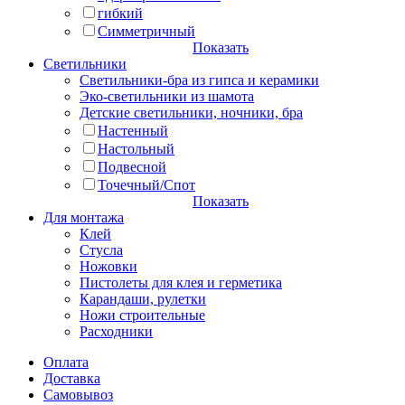
гибкий
Симметричный
Показать
Светильники
Светильники-бра из гипса и керамики
Эко-светильники из шамота
Детские светильники, ночники, бра
Настенный
Настольный
Подвесной
Точечный/Спот
Показать
Для монтажа
Клей
Стусла
Ножовки
Пистолеты для клея и герметика
Карандаши, рулетки
Ножи строительные
Расходники
Оплата
Доставка
Самовывоз