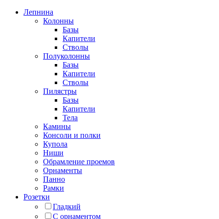
Лепнина
Колонны
Базы
Капители
Стволы
Полуколонны
Базы
Капители
Стволы
Пилястры
Базы
Капители
Тела
Камины
Консоли и полки
Купола
Ниши
Обрамление проемов
Орнаменты
Панно
Рамки
Розетки
Гладкий
С орнаментом