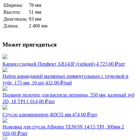
Ширина:
78 мм
Высота:
51 мм
Диагональ:
93 мм
Длина:
2 400 мм
Может пригодиться
Карниз гладкий Перфект AB143F (гибкий)
4 723,00
₽
/шт
Набор карандашей малярных прямоугольных с точилкой в
тубе, 175 мм, 10 шт
432,00
₽
/наб
Пильное полотно для распила лепнины, 550 мм, каленый зуб
2D, 18 TPI
1 014,00
₽
/шт
Стусло алюминиевое 40Х55 мм
474,00
₽
/шт
Ножовка для стусла Alligator TENON 14/15 TPI, 300мм
2
026,00
₽
/шт