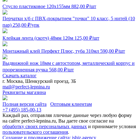
Стусло пластиковое 120x155мм
882,00
₽
/шт
Перчатки х/б с ПВХ-покрытием "точки" 10 класс, 5 нитей (10
пар)
250,00
₽
/упк
Клейкая лента (скотч) 48мм 120м
125,00
₽
/шт
Монтажный клей Перфект Плюс, туба 310мл
590,00
₽
/шт
Выдвижной нож 18мм с автостопом, металлический корпус и
прорезиненная ручка
568,00
₽
/шт
Скачать каталог
г. Москва, Шенкурский проезд, 3Б
mail@perfect-lepnina.ru
Реквизиты магазина
Полная версия сайта
Оптовым клиентам
+7 (495)
185-00-13
Каждый раз, отправляя лличные данные через любую форму
на сайте perfect-lepnina.ru, Вы даете свое согласие на
обработку своих персональных данных
и принимаете условия
пользовательского соглашения
.
Создание и продвижение сайта: isbiz.agency