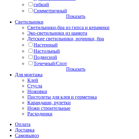
гибкий
Симметричный
Показать
Светильники
Светильники-бра из гипса и керамики
Эко-светильники из шамота
Детские светильники, ночники, бра
Настенный
Настольный
Подвесной
Точечный/Спот
Показать
Для монтажа
Клей
Стусла
Ножовки
Пистолеты для клея и герметика
Карандаши, рулетки
Ножи строительные
Расходники
Оплата
Доставка
Самовывоз