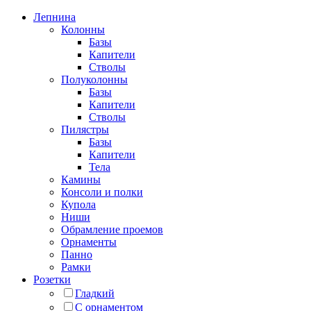
Лепнина
Колонны
Базы
Капители
Стволы
Полуколонны
Базы
Капители
Стволы
Пилястры
Базы
Капители
Тела
Камины
Консоли и полки
Купола
Ниши
Обрамление проемов
Орнаменты
Панно
Рамки
Розетки
Гладкий
С орнаментом