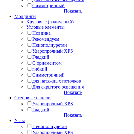
Симметричный
Показать
Молдинги
Круговые (радиусный)
Угловые элементы
Новинка
Рекомендуем
Пенополиуретан
Ударопрочный XPS
Гладкий
С орнаментом
гибкий
Симметричный
для натяжных потолков
Для скрытого освещения
Показать
Стеновые панели
Ударопрочный XPS
Гладкий
Показать
Углы
Пенополиуретан
Ударопрочный XPS