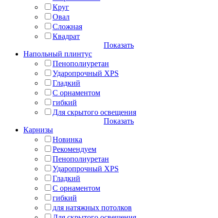
Круг
Овал
Сложная
Квадрат
Показать
Напольный плинтус
Пенополиуретан
Ударопрочный XPS
Гладкий
С орнаментом
гибкий
Для скрытого освещения
Показать
Карнизы
Новинка
Рекомендуем
Пенополиуретан
Ударопрочный XPS
Гладкий
С орнаментом
гибкий
для натяжных потолков
Для скрытого освещения