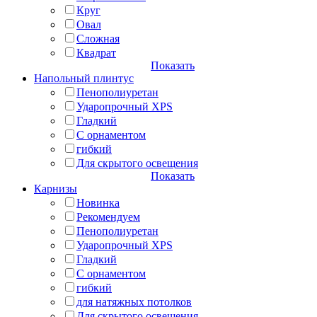
Круг
Овал
Сложная
Квадрат
Показать
Напольный плинтус
Пенополиуретан
Ударопрочный XPS
Гладкий
С орнаментом
гибкий
Для скрытого освещения
Показать
Карнизы
Новинка
Рекомендуем
Пенополиуретан
Ударопрочный XPS
Гладкий
С орнаментом
гибкий
для натяжных потолков
Для скрытого освещения