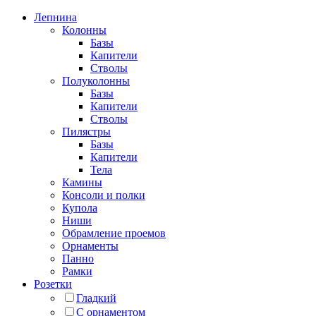
Лепнина
Колонны
Базы
Капители
Стволы
Полуколонны
Базы
Капители
Стволы
Пилястры
Базы
Капители
Тела
Камины
Консоли и полки
Купола
Ниши
Обрамление проемов
Орнаменты
Панно
Рамки
Розетки
Гладкий
С орнаментом