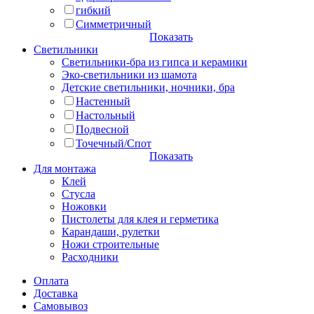
гибкий
Симметричный
Показать
Светильники
Светильники-бра из гипса и керамики
Эко-светильники из шамота
Детские светильники, ночники, бра
Настенный
Настольный
Подвесной
Точечный/Спот
Показать
Для монтажа
Клей
Стусла
Ножовки
Пистолеты для клея и герметика
Карандаши, рулетки
Ножи строительные
Расходники
Оплата
Доставка
Самовывоз