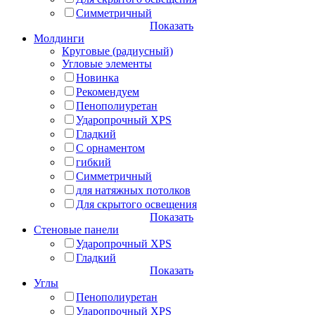
Симметричный
Показать
Молдинги
Круговые (радиусный)
Угловые элементы
Новинка
Рекомендуем
Пенополиуретан
Ударопрочный XPS
Гладкий
С орнаментом
гибкий
Симметричный
для натяжных потолков
Для скрытого освещения
Показать
Стеновые панели
Ударопрочный XPS
Гладкий
Показать
Углы
Пенополиуретан
Ударопрочный XPS