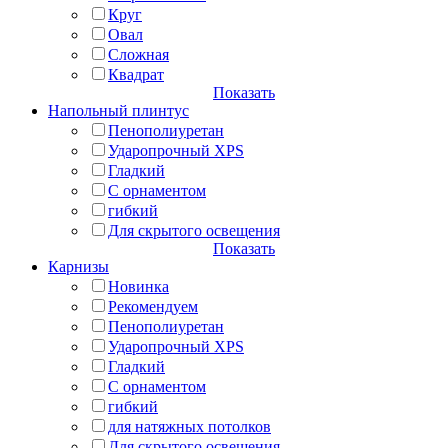
Круг
Овал
Сложная
Квадрат
Показать
Напольный плинтус
Пенополиуретан
Ударопрочный XPS
Гладкий
С орнаментом
гибкий
Для скрытого освещения
Показать
Карнизы
Новинка
Рекомендуем
Пенополиуретан
Ударопрочный XPS
Гладкий
С орнаментом
гибкий
для натяжных потолков
Для скрытого освещения