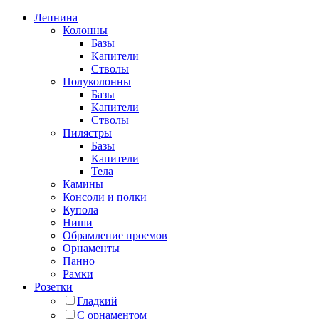
Лепнина
Колонны
Базы
Капители
Стволы
Полуколонны
Базы
Капители
Стволы
Пилястры
Базы
Капители
Тела
Камины
Консоли и полки
Купола
Ниши
Обрамление проемов
Орнаменты
Панно
Рамки
Розетки
Гладкий
С орнаментом