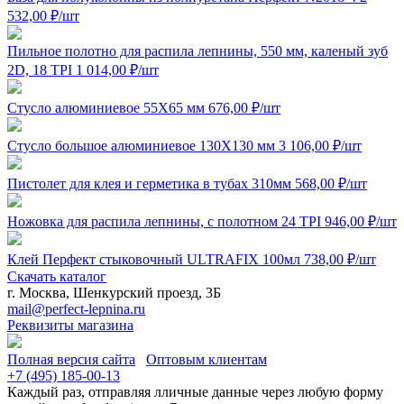
532,00
₽
/шт
Пильное полотно для распила лепнины, 550 мм, каленый зуб
2D, 18 TPI
1 014,00
₽
/шт
Стусло алюминиевое 55Х65 мм
676,00
₽
/шт
Стусло большое алюминиевое 130Х130 мм
3 106,00
₽
/шт
Пистолет для клея и герметика в тубах 310мм
568,00
₽
/шт
Ножовка для распила лепнины, с полотном 24 TPI
946,00
₽
/шт
Клей Перфект стыковочный ULTRAFIX 100мл
738,00
₽
/шт
Скачать каталог
г. Москва, Шенкурский проезд, 3Б
mail@perfect-lepnina.ru
Реквизиты магазина
Полная версия сайта
Оптовым клиентам
+7 (495)
185-00-13
Каждый раз, отправляя лличные данные через любую форму