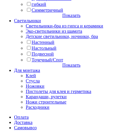
гибкий
Симметричный
Показать
Светильники
Светильники-бра из гипса и керамики
Эко-светильники из шамота
Детские светильники, ночники, бра
Настенный
Настольный
Подвесной
Точечный/Спот
Показать
Для монтажа
Клей
Стусла
Ножовки
Пистолеты для клея и герметика
Карандаши, рулетки
Ножи строительные
Расходники
Оплата
Доставка
Самовывоз