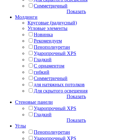
Симметричный
Показать
Молдинги
Круговые (радиусный)
Угловые элементы
Новинка
Рекомендуем
Пенополиуретан
Ударопрочный XPS
Гладкий
С орнаментом
гибкий
Симметричный
для натяжных потолков
Для скрытого освещения
Показать
Стеновые панели
Ударопрочный XPS
Гладкий
Показать
Углы
Пенополиуретан
Ударопрочный XPS