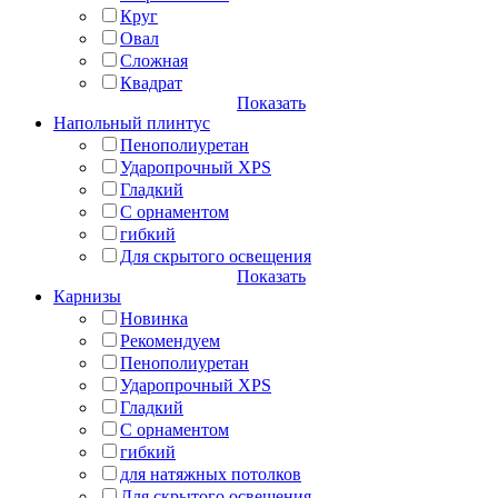
Круг
Овал
Сложная
Квадрат
Показать
Напольный плинтус
Пенополиуретан
Ударопрочный XPS
Гладкий
С орнаментом
гибкий
Для скрытого освещения
Показать
Карнизы
Новинка
Рекомендуем
Пенополиуретан
Ударопрочный XPS
Гладкий
С орнаментом
гибкий
для натяжных потолков
Для скрытого освещения