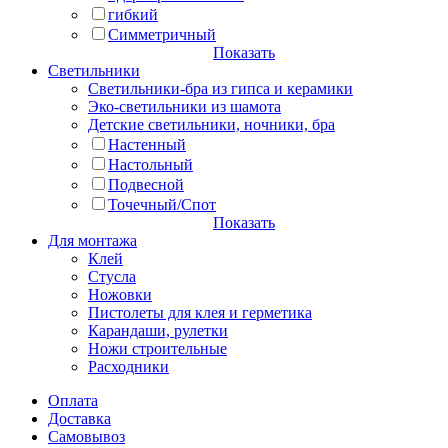
гибкий
Симметричный
Показать
Светильники
Светильники-бра из гипса и керамики
Эко-светильники из шамота
Детские светильники, ночники, бра
Настенный
Настольный
Подвесной
Точечный/Спот
Показать
Для монтажа
Клей
Стусла
Ножовки
Пистолеты для клея и герметика
Карандаши, рулетки
Ножи строительные
Расходники
Оплата
Доставка
Самовывоз