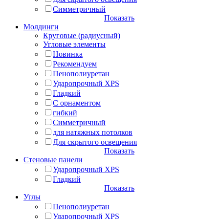
Симметричный
Показать
Молдинги
Круговые (радиусный)
Угловые элементы
Новинка
Рекомендуем
Пенополиуретан
Ударопрочный XPS
Гладкий
С орнаментом
гибкий
Симметричный
для натяжных потолков
Для скрытого освещения
Показать
Стеновые панели
Ударопрочный XPS
Гладкий
Показать
Углы
Пенополиуретан
Ударопрочный XPS