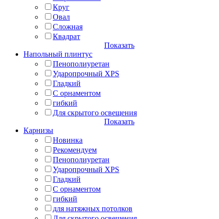
Круг
Овал
Сложная
Квадрат
Показать
Напольный плинтус
Пенополиуретан
Ударопрочный XPS
Гладкий
С орнаментом
гибкий
Для скрытого освещения
Показать
Карнизы
Новинка
Рекомендуем
Пенополиуретан
Ударопрочный XPS
Гладкий
С орнаментом
гибкий
для натяжных потолков
Для скрытого освещения