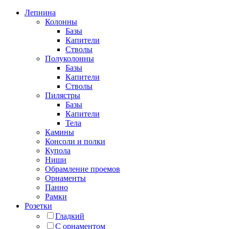
Лепнина
Колонны
Базы
Капители
Стволы
Полуколонны
Базы
Капители
Стволы
Пилястры
Базы
Капители
Тела
Камины
Консоли и полки
Купола
Ниши
Обрамление проемов
Орнаменты
Панно
Рамки
Розетки
Гладкий
С орнаментом