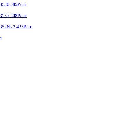
3536
585
Р
/шт
3535
508
Р
/шт
D3526L
2 435
Р
/шт
шт