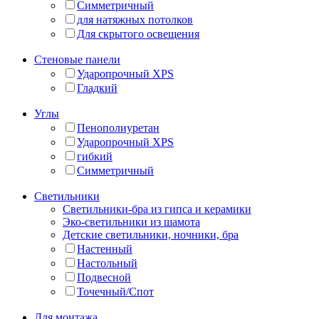
Симметричный
для натяжных потолков
Для скрытого освещения
Стеновые панели
Ударопрочный XPS
Гладкий
Углы
Пенополиуретан
Ударопрочный XPS
гибкий
Симметричный
Светильники
Светильники-бра из гипса и керамики
Эко-светильники из шамота
Детские светильники, ночники, бра
Настенный
Настольный
Подвесной
Точечный/Спот
Для монтажа