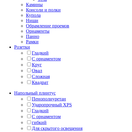
Камины
Консоли и полки
Купола
Ниши
Обрамление проемов
Орнаменты
Панно
Рамки
Розетки
Гладкий
С орнаментом
Круг
Овал
Сложная
Квадрат
Напольный плинтус
Пенополиуретан
Ударопрочный XPS
Гладкий
С орнаментом
гибкий
Для скрытого освещения