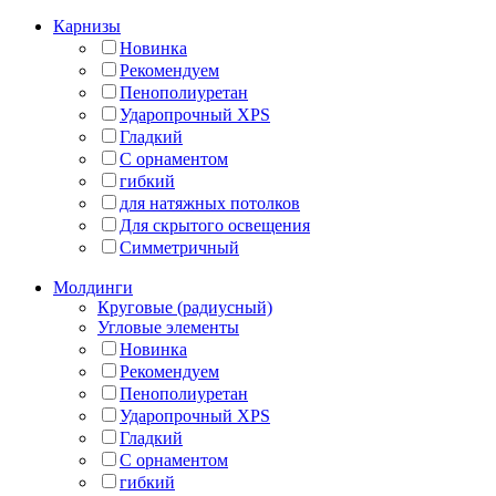
Карнизы
Новинка
Рекомендуем
Пенополиуретан
Ударопрочный XPS
Гладкий
С орнаментом
гибкий
для натяжных потолков
Для скрытого освещения
Симметричный
Молдинги
Круговые (радиусный)
Угловые элементы
Новинка
Рекомендуем
Пенополиуретан
Ударопрочный XPS
Гладкий
С орнаментом
гибкий