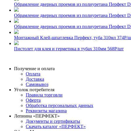
Обрамление дверных проемов из полиуретана Перфект D
Обрамление дверных проемов из полиуретана Перфект D
Обрамление дверных проемов из полиуретана Перфект 
Монтажный Клей-шпатлевка Перфект, туба 310мл
374
Р
/
Пистолет для клея и герметика в тубах 310мм
568
Р
/шт
Получение и оплата
Оплата
Доставка
Самовывоз
Уголок потребителя
Правила торговли
Оферта
Обработка персональных данных
Реквизиты магазина
Лепнина «ПЕРФЕКТ»
Документы и сертификаты
Скачать каталог «ПЕРФЕКТ»