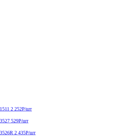
1511
2 252
Р
/шт
3527
529
Р
/шт
D3526R
2 435
Р
/шт