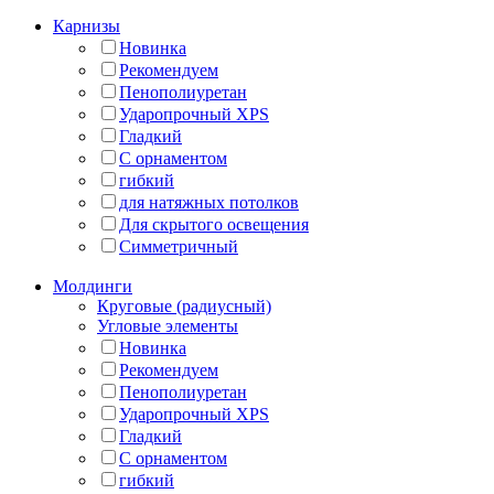
Карнизы
Новинка
Рекомендуем
Пенополиуретан
Ударопрочный XPS
Гладкий
С орнаментом
гибкий
для натяжных потолков
Для скрытого освещения
Симметричный
Молдинги
Круговые (радиусный)
Угловые элементы
Новинка
Рекомендуем
Пенополиуретан
Ударопрочный XPS
Гладкий
С орнаментом
гибкий