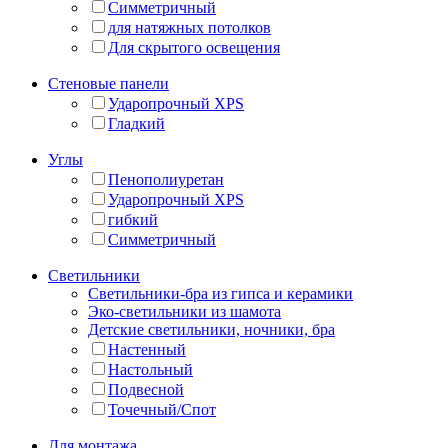
Симметричный
для натяжных потолков
Для скрытого освещения
Стеновые панели
Ударопрочный XPS
Гладкий
Углы
Пенополиуретан
Ударопрочный XPS
гибкий
Симметричный
Светильники
Светильники-бра из гипса и керамики
Эко-светильники из шамота
Детские светильники, ночники, бра
Настенный
Настольный
Подвесной
Точечный/Спот
Для монтажа