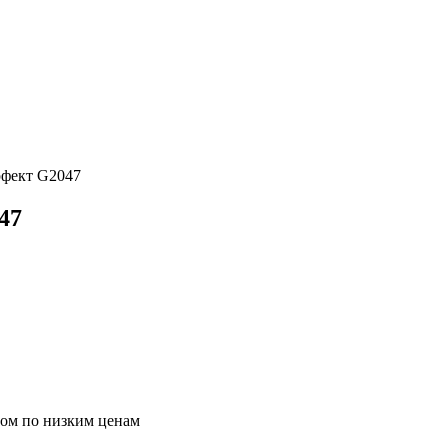
рфект G2047
47
том по низким ценам