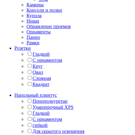
Камины
Консоли и полки
Купола
Ниши
Обрамление проемов
Орнаменты
Панно
Рамки
Розетки
Гладкий
С орнаментом
Круг
Овал
Сложная
Квадрат
Напольный плинтус
Пенополиуретан
Ударопрочный XPS
Гладкий
С орнаментом
гибкий
Для скрытого освещения