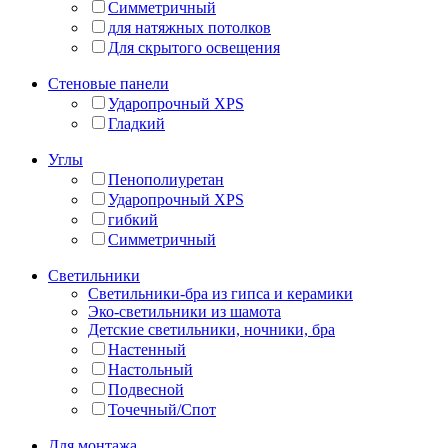
Симметричный
для натяжных потолков
Для скрытого освещения
Стеновые панели
Ударопрочный XPS
Гладкий
Углы
Пенополиуретан
Ударопрочный XPS
гибкий
Симметричный
Светильники
Светильники-бра из гипса и керамики
Эко-светильники из шамота
Детские светильники, ночники, бра
Настенный
Настольный
Подвесной
Точечный/Спот
Для монтажа