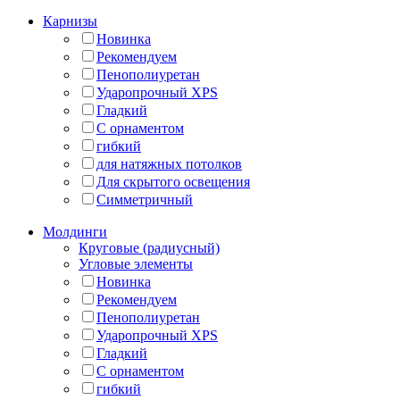
Карнизы
Новинка
Рекомендуем
Пенополиуретан
Ударопрочный XPS
Гладкий
С орнаментом
гибкий
для натяжных потолков
Для скрытого освещения
Симметричный
Молдинги
Круговые (радиусный)
Угловые элементы
Новинка
Рекомендуем
Пенополиуретан
Ударопрочный XPS
Гладкий
С орнаментом
гибкий