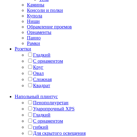
Камины
Консоли и полки
Купола
Ниши
Обрамление проемов
Орнаменты
Панно
Рамки
Розетки
Гладкий
С орнаментом
Круг
Овал
Сложная
Квадрат
Напольный плинтус
Пенополиуретан
Ударопрочный XPS
Гладкий
С орнаментом
гибкий
Для скрытого освещения