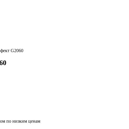
рфект G2060
60
том по низким ценам