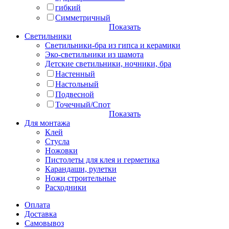
гибкий
Симметричный
Показать
Светильники
Светильники-бра из гипса и керамики
Эко-светильники из шамота
Детские светильники, ночники, бра
Настенный
Настольный
Подвесной
Точечный/Спот
Показать
Для монтажа
Клей
Стусла
Ножовки
Пистолеты для клея и герметика
Карандаши, рулетки
Ножи строительные
Расходники
Оплата
Доставка
Самовывоз