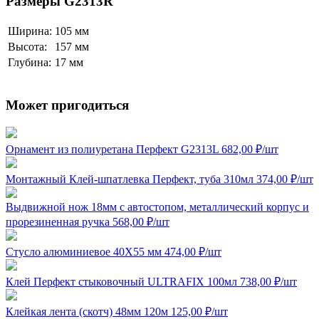
Размеры G2313R
Ширина:
105 мм
Высота:
157 мм
Глубина:
17 мм
Может пригодиться
Орнамент из полиуретана Перфект G2313L
682,00
₽
/шт
Монтажный Клей-шпатлевка Перфект, туба 310мл
374,00
₽
/шт
Выдвижной нож 18мм с автостопом, металлический корпус и
прорезиненная ручка
568,00
₽
/шт
Стусло алюминиевое 40Х55 мм
474,00
₽
/шт
Клей Перфект стыковочный ULTRAFIX 100мл
738,00
₽
/шт
Клейкая лента (скотч) 48мм 120м
125,00
₽
/шт