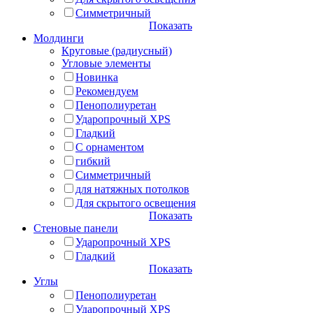
Симметричный
Показать
Молдинги
Круговые (радиусный)
Угловые элементы
Новинка
Рекомендуем
Пенополиуретан
Ударопрочный XPS
Гладкий
С орнаментом
гибкий
Симметричный
для натяжных потолков
Для скрытого освещения
Показать
Стеновые панели
Ударопрочный XPS
Гладкий
Показать
Углы
Пенополиуретан
Ударопрочный XPS