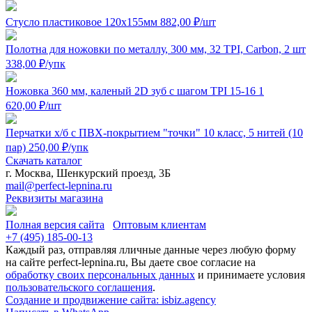
Стусло пластиковое 120x155мм
882,00
₽
/шт
Полотна для ножовки по металлу, 300 мм, 32 TPI, Carbon, 2 шт
338,00
₽
/упк
Ножовка 360 мм, каленый 2D зуб с шагом TPI 15-16
1
620,00
₽
/шт
Перчатки х/б с ПВХ-покрытием "точки" 10 класс, 5 нитей (10
пар)
250,00
₽
/упк
Скачать каталог
г. Москва, Шенкурский проезд, 3Б
mail@perfect-lepnina.ru
Реквизиты магазина
Полная версия сайта
Оптовым клиентам
+7 (495)
185-00-13
Каждый раз, отправляя лличные данные через любую форму
на сайте perfect-lepnina.ru, Вы даете свое согласие на
обработку своих персональных данных
и принимаете условия
пользовательского соглашения
.
Создание и продвижение сайта: isbiz.agency