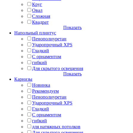
Круг
Овал
Сложная
Квадрат
Показать
Напольный плинтус
Пенополиуретан
Ударопрочный XPS
Гладкий
С орнаментом
гибкий
Для скрытого освещения
Показать
Карнизы
Новинка
Рекомендуем
Пенополиуретан
Ударопрочный XPS
Гладкий
С орнаментом
гибкий
для натяжных потолков
Для скрытого освещения