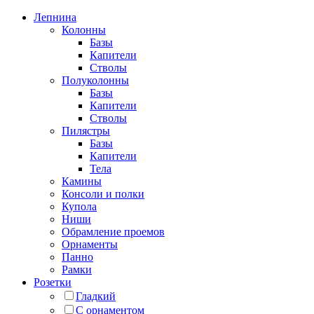
Лепнина
Колонны
Базы
Капители
Стволы
Полуколонны
Базы
Капители
Стволы
Пилястры
Базы
Капители
Тела
Камины
Консоли и полки
Купола
Ниши
Обрамление проемов
Орнаменты
Панно
Рамки
Розетки
Гладкий
С орнаментом