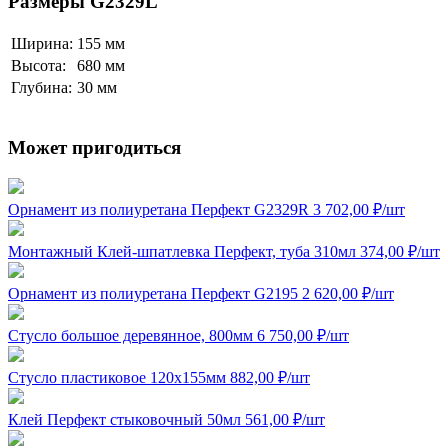
Размеры G2329L
Ширина:
155 мм
Высота:
680 мм
Глубина:
30 мм
Может пригодиться
Орнамент из полиуретана Перфект G2329R
3 702,00
₽
/шт
Монтажный Клей-шпатлевка Перфект, туба 310мл
374,00
₽
/шт
Орнамент из полиуретана Перфект G2195
2 620,00
₽
/шт
Стусло большое деревянное, 800мм
6 750,00
₽
/шт
Стусло пластиковое 120x155мм
882,00
₽
/шт
Клей Перфект стыковочный 50мл
561,00
₽
/шт