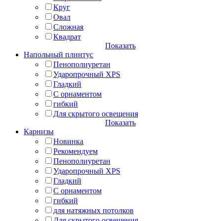
Круг
Овал
Сложная
Квадрат
Показать
Напольный плинтус
Пенополиуретан
Ударопрочный XPS
Гладкий
С орнаментом
гибкий
Для скрытого освещения
Показать
Карнизы
Новинка
Рекомендуем
Пенополиуретан
Ударопрочный XPS
Гладкий
С орнаментом
гибкий
для натяжных потолков
Для скрытого освещения