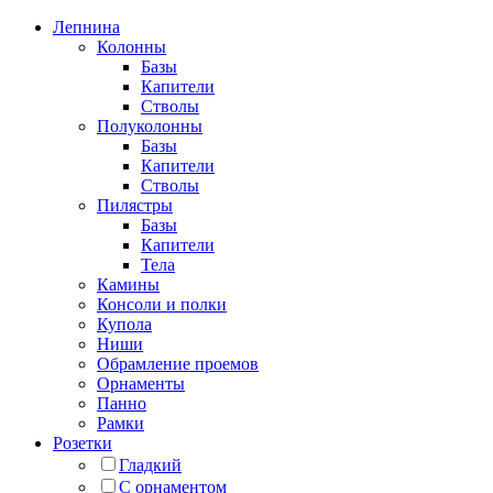
Лепнина
Колонны
Базы
Капители
Стволы
Полуколонны
Базы
Капители
Стволы
Пилястры
Базы
Капители
Тела
Камины
Консоли и полки
Купола
Ниши
Обрамление проемов
Орнаменты
Панно
Рамки
Розетки
Гладкий
С орнаментом