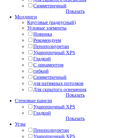
Симметричный
Показать
Молдинги
Круговые (радиусный)
Угловые элементы
Новинка
Рекомендуем
Пенополиуретан
Ударопрочный XPS
Гладкий
С орнаментом
гибкий
Симметричный
для натяжных потолков
Для скрытого освещения
Показать
Стеновые панели
Ударопрочный XPS
Гладкий
Показать
Углы
Пенополиуретан
Ударопрочный XPS