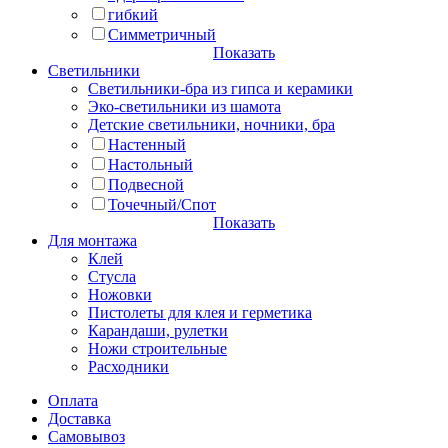
гибкий
Симметричный
Показать
Светильники
Светильники-бра из гипса и керамики
Эко-светильники из шамота
Детские светильники, ночники, бра
Настенный
Настольный
Подвесной
Точечный/Спот
Показать
Для монтажа
Клей
Стусла
Ножовки
Пистолеты для клея и герметика
Карандаши, рулетки
Ножи строительные
Расходники
Оплата
Доставка
Самовывоз