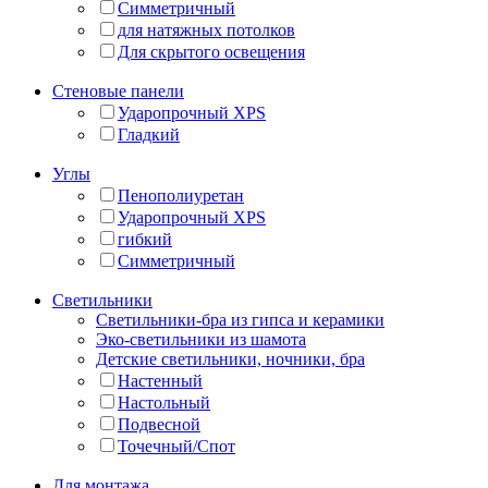
Симметричный
для натяжных потолков
Для скрытого освещения
Стеновые панели
Ударопрочный XPS
Гладкий
Углы
Пенополиуретан
Ударопрочный XPS
гибкий
Симметричный
Светильники
Светильники-бра из гипса и керамики
Эко-светильники из шамота
Детские светильники, ночники, бра
Настенный
Настольный
Подвесной
Точечный/Спот
Для монтажа