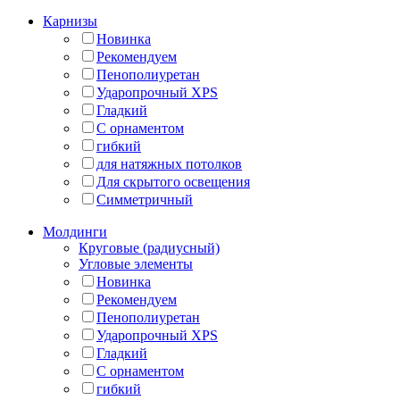
Карнизы
Новинка
Рекомендуем
Пенополиуретан
Ударопрочный XPS
Гладкий
С орнаментом
гибкий
для натяжных потолков
Для скрытого освещения
Симметричный
Молдинги
Круговые (радиусный)
Угловые элементы
Новинка
Рекомендуем
Пенополиуретан
Ударопрочный XPS
Гладкий
С орнаментом
гибкий