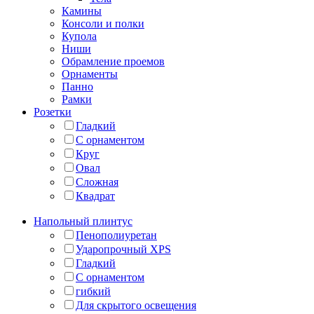
Камины
Консоли и полки
Купола
Ниши
Обрамление проемов
Орнаменты
Панно
Рамки
Розетки
Гладкий
С орнаментом
Круг
Овал
Сложная
Квадрат
Напольный плинтус
Пенополиуретан
Ударопрочный XPS
Гладкий
С орнаментом
гибкий
Для скрытого освещения