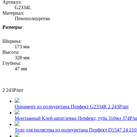
Артикул:
G2334L
Материал:
Пенополиуретан
Размеры
Ширина:
173 мм
Высота:
328 мм
Глубина:
47 мм
2 243
Р
/шт
Орнамент из полиуретана Перфект G2334R
2 243
Р
/шт
Монтажный Клей-шпатлевка Перфект, туба 310мл
374
Р
/
Тело для пилястры из полиуретана Перфект D1547
24 210