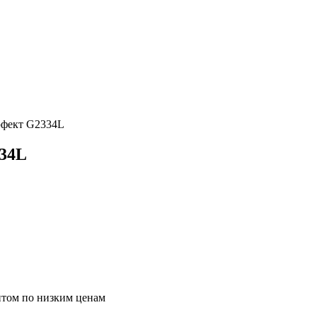
рфект G2334L
334L
птом по низким ценам