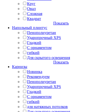
Круг
Овал
Сложная
Квадрат
Показать
Напольный плинтус
Пенополиуретан
Ударопрочный XPS
Гладкий
С орнаментом
гибкий
Для скрытого освещения
Показать
Карнизы
Новинка
Рекомендуем
Пенополиуретан
Ударопрочный XPS
Гладкий
С орнаментом
гибкий
для натяжных потолков
Для скрытого освещения