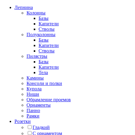
Лепнина
Колонны
Базы
Капители
Стволы
Полуколонны
Базы
Капители
Стволы
Пилястры
Базы
Капители
Тела
Камины
Консоли и полки
Купола
Ниши
Обрамление проемов
Орнаменты
Панно
Рамки
Розетки
Гладкий
С орнаментом