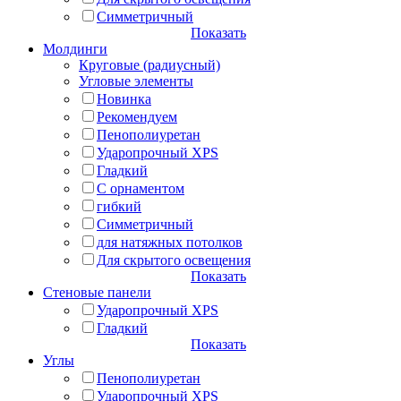
Симметричный
Показать
Молдинги
Круговые (радиусный)
Угловые элементы
Новинка
Рекомендуем
Пенополиуретан
Ударопрочный XPS
Гладкий
С орнаментом
гибкий
Симметричный
для натяжных потолков
Для скрытого освещения
Показать
Стеновые панели
Ударопрочный XPS
Гладкий
Показать
Углы
Пенополиуретан
Ударопрочный XPS