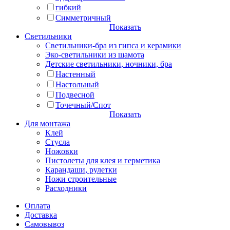
гибкий
Симметричный
Показать
Светильники
Светильники-бра из гипса и керамики
Эко-светильники из шамота
Детские светильники, ночники, бра
Настенный
Настольный
Подвесной
Точечный/Спот
Показать
Для монтажа
Клей
Стусла
Ножовки
Пистолеты для клея и герметика
Карандаши, рулетки
Ножи строительные
Расходники
Оплата
Доставка
Самовывоз