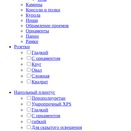
Камины
Консоли и полки
Купола
Ниши
Обрамление проемов
Орнаменты
Панно
Рамки
Розетки
Гладкий
С орнаментом
Круг
Овал
Сложная
Квадрат
Напольный плинтус
Пенополиуретан
Ударопрочный XPS
Гладкий
С орнаментом
гибкий
Для скрытого освещения