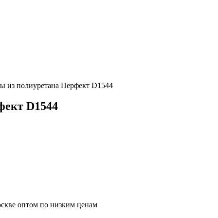
ры из полиуретана Перфект D1544
фект D1544
оскве оптом по низким ценам