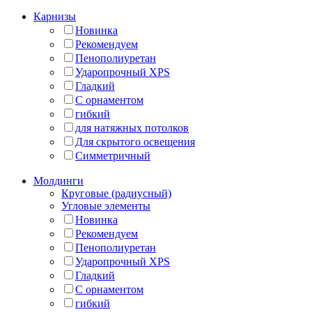
Карнизы
Новинка
Рекомендуем
Пенополиуретан
Ударопрочный XPS
Гладкий
С орнаментом
гибкий
для натяжных потолков
Для скрытого освещения
Симметричный
Молдинги
Круговые (радиусный)
Угловые элементы
Новинка
Рекомендуем
Пенополиуретан
Ударопрочный XPS
Гладкий
С орнаментом
гибкий