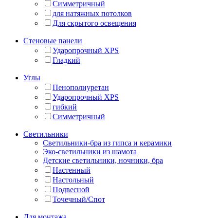
Симметричный
для натяжных потолков
Для скрытого освещения
Стеновые панели
Ударопрочный XPS
Гладкий
Углы
Пенополиуретан
Ударопрочный XPS
гибкий
Симметричный
Светильники
Светильники-бра из гипса и керамики
Эко-светильники из шамота
Детские светильники, ночники, бра
Настенный
Настольный
Подвесной
Точечный/Спот
Для монтажа