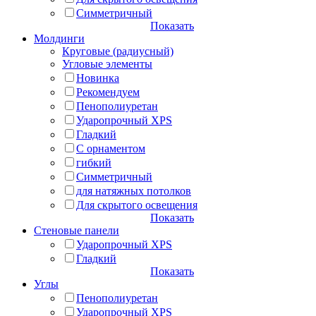
Симметричный
Показать
Молдинги
Круговые (радиусный)
Угловые элементы
Новинка
Рекомендуем
Пенополиуретан
Ударопрочный XPS
Гладкий
С орнаментом
гибкий
Симметричный
для натяжных потолков
Для скрытого освещения
Показать
Стеновые панели
Ударопрочный XPS
Гладкий
Показать
Углы
Пенополиуретан
Ударопрочный XPS