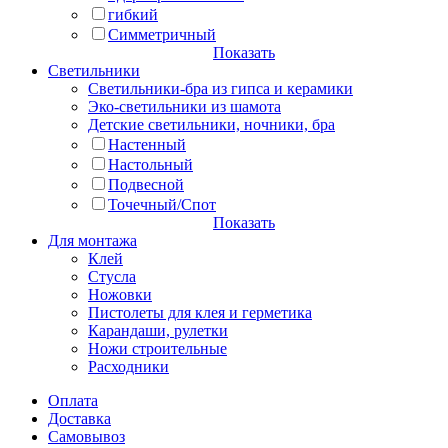
гибкий
Симметричный
Показать
Светильники
Светильники-бра из гипса и керамики
Эко-светильники из шамота
Детские светильники, ночники, бра
Настенный
Настольный
Подвесной
Точечный/Спот
Показать
Для монтажа
Клей
Стусла
Ножовки
Пистолеты для клея и герметика
Карандаши, рулетки
Ножи строительные
Расходники
Оплата
Доставка
Самовывоз