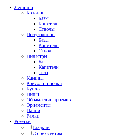
Лепнина
Колонны
Базы
Капители
Стволы
Полуколонны
Базы
Капители
Стволы
Пилястры
Базы
Капители
Тела
Камины
Консоли и полки
Купола
Ниши
Обрамление проемов
Орнаменты
Панно
Рамки
Розетки
Гладкий
С орнаментом