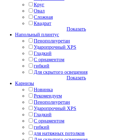
Круг
Овал
Сложная
Квадрат
Показать
Напольный плинтус
Пенополиуретан
Ударопрочный XPS
Гладкий
С орнаментом
гибкий
Для скрытого освещения
Показать
Карнизы
Новинка
Рекомендуем
Пенополиуретан
Ударопрочный XPS
Гладкий
С орнаментом
гибкий
для натяжных потолков
Для скрытого освещения