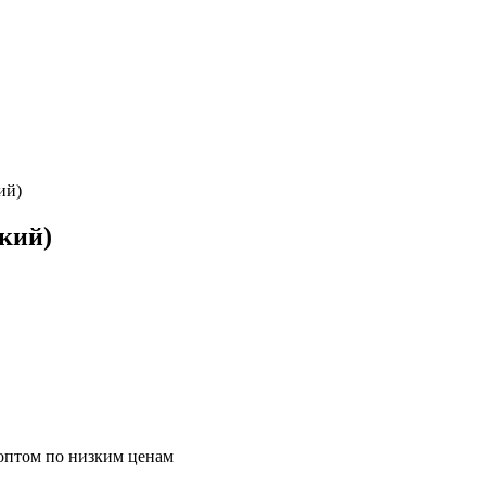
ий)
кий)
оптом по низким ценам