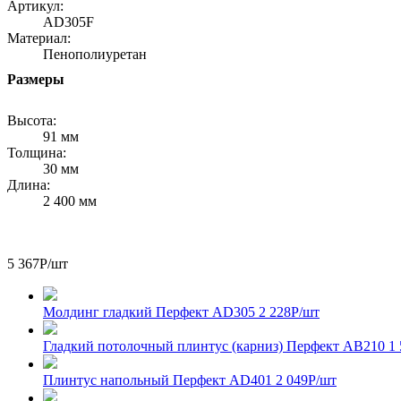
Артикул:
AD305F
Материал:
Пенополиуретан
Размеры
Высота:
91 мм
Толщина:
30 мм
Длина:
2 400 мм
5 367
Р
/шт
Молдинг гладкий Перфект AD305
2 228
Р
/шт
Гладкий потолочный плинтус (карниз) Перфект AB210
1
Плинтус напольный Перфект AD401
2 049
Р
/шт