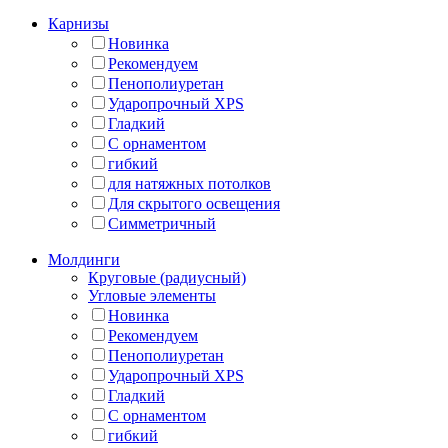
Карнизы
Новинка
Рекомендуем
Пенополиуретан
Ударопрочный XPS
Гладкий
С орнаментом
гибкий
для натяжных потолков
Для скрытого освещения
Симметричный
Молдинги
Круговые (радиусный)
Угловые элементы
Новинка
Рекомендуем
Пенополиуретан
Ударопрочный XPS
Гладкий
С орнаментом
гибкий