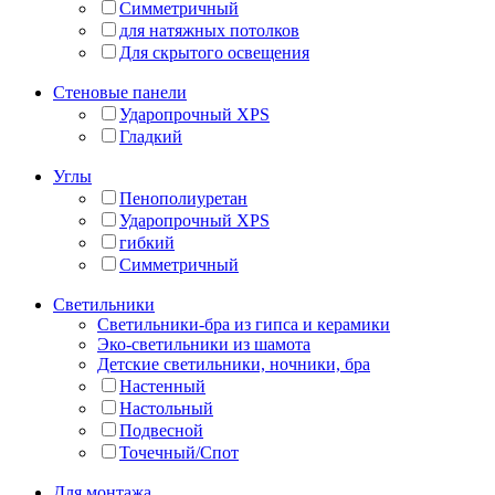
Симметричный
для натяжных потолков
Для скрытого освещения
Стеновые панели
Ударопрочный XPS
Гладкий
Углы
Пенополиуретан
Ударопрочный XPS
гибкий
Симметричный
Светильники
Светильники-бра из гипса и керамики
Эко-светильники из шамота
Детские светильники, ночники, бра
Настенный
Настольный
Подвесной
Точечный/Спот
Для монтажа