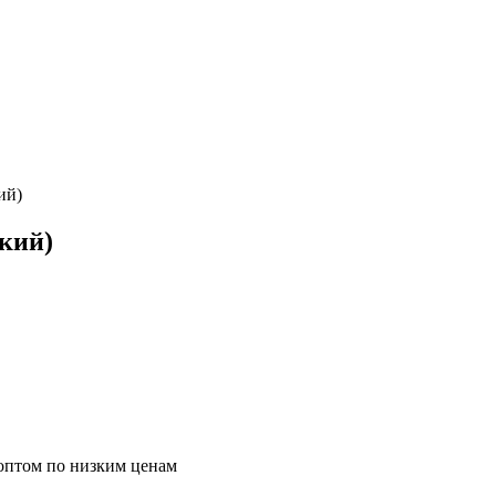
ий)
кий)
оптом по низким ценам