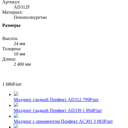
Артикул:
AD312F
Материал:
Пенополиуретан
Размеры
Высота:
24 мм
Толщина:
10 мм
Длина:
2 400 мм
1 686
Р
/шт
Молдинг гладкий Перфект AD312
799
Р
/шт
Молдинг гладкий Перфект AD339
1 894
Р
/шт
Молдинг с орнаментом Перфект AC301
3 083
Р
/шт