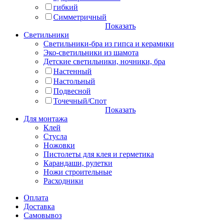
гибкий
Симметричный
Показать
Светильники
Светильники-бра из гипса и керамики
Эко-светильники из шамота
Детские светильники, ночники, бра
Настенный
Настольный
Подвесной
Точечный/Спот
Показать
Для монтажа
Клей
Стусла
Ножовки
Пистолеты для клея и герметика
Карандаши, рулетки
Ножи строительные
Расходники
Оплата
Доставка
Самовывоз