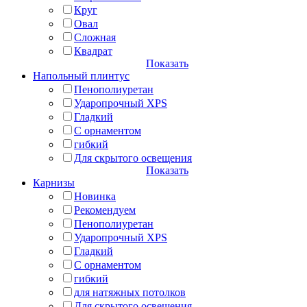
Круг
Овал
Сложная
Квадрат
Показать
Напольный плинтус
Пенополиуретан
Ударопрочный XPS
Гладкий
С орнаментом
гибкий
Для скрытого освещения
Показать
Карнизы
Новинка
Рекомендуем
Пенополиуретан
Ударопрочный XPS
Гладкий
С орнаментом
гибкий
для натяжных потолков
Для скрытого освещения