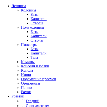
Лепнина
Колонны
Базы
Капители
Стволы
Полуколонны
Базы
Капители
Стволы
Пилястры
Базы
Капители
Тела
Камины
Консоли и полки
Купола
Ниши
Обрамление проемов
Орнаменты
Панно
Рамки
Розетки
Гладкий
С орнаментом