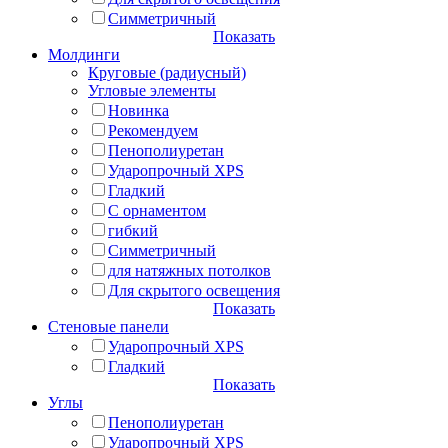
Симметричный
Показать
Молдинги
Круговые (радиусный)
Угловые элементы
Новинка
Рекомендуем
Пенополиуретан
Ударопрочный XPS
Гладкий
С орнаментом
гибкий
Симметричный
для натяжных потолков
Для скрытого освещения
Показать
Стеновые панели
Ударопрочный XPS
Гладкий
Показать
Углы
Пенополиуретан
Ударопрочный XPS