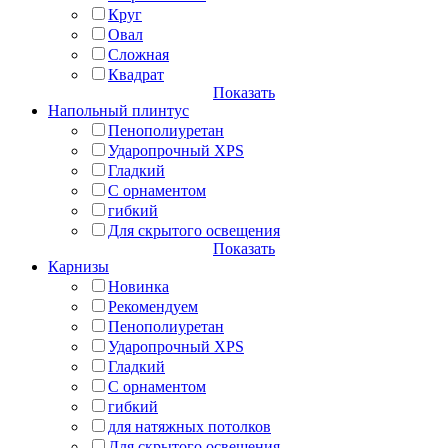
Круг
Овал
Сложная
Квадрат
Показать
Напольный плинтус
Пенополиуретан
Ударопрочный XPS
Гладкий
С орнаментом
гибкий
Для скрытого освещения
Показать
Карнизы
Новинка
Рекомендуем
Пенополиуретан
Ударопрочный XPS
Гладкий
С орнаментом
гибкий
для натяжных потолков
Для скрытого освещения