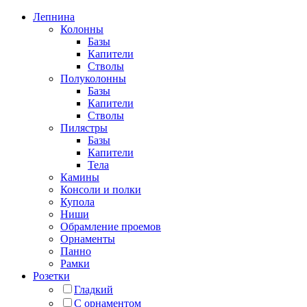
Лепнина
Колонны
Базы
Капители
Стволы
Полуколонны
Базы
Капители
Стволы
Пилястры
Базы
Капители
Тела
Камины
Консоли и полки
Купола
Ниши
Обрамление проемов
Орнаменты
Панно
Рамки
Розетки
Гладкий
С орнаментом