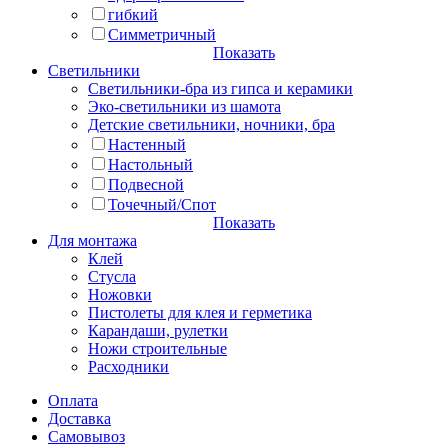
гибкий
Симметричный
Показать
Светильники
Светильники-бра из гипса и керамики
Эко-светильники из шамота
Детские светильники, ночники, бра
Настенный
Настольный
Подвесной
Точечный/Спот
Показать
Для монтажа
Клей
Стусла
Ножовки
Пистолеты для клея и герметика
Карандаши, рулетки
Ножи строительные
Расходники
Оплата
Доставка
Самовывоз