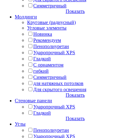
Симметричный
Показать
Молдинги
Круговые (радиусный)
Угловые элементы
Новинка
Рекомендуем
Пенополиуретан
Ударопрочный XPS
Гладкий
С орнаментом
гибкий
Симметричный
для натяжных потолков
Для скрытого освещения
Показать
Стеновые панели
Ударопрочный XPS
Гладкий
Показать
Углы
Пенополиуретан
Ударопрочный XPS