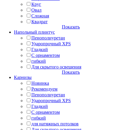
Круг
Овал
Сложная
Квадрат
Показать
Напольный плинтус
Пенополиуретан
Ударопрочный XPS
Гладкий
С орнаментом
гибкий
Для скрытого освещения
Показать
Карнизы
Новинка
Рекомендуем
Пенополиуретан
Ударопрочный XPS
Гладкий
С орнаментом
гибкий
для натяжных потолков
Для скрытого освещения