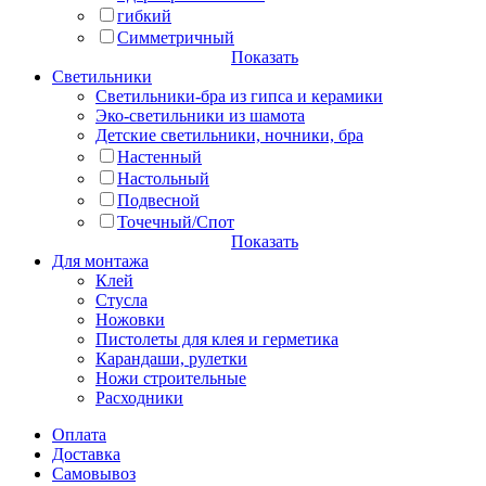
гибкий
Симметричный
Показать
Светильники
Светильники-бра из гипса и керамики
Эко-светильники из шамота
Детские светильники, ночники, бра
Настенный
Настольный
Подвесной
Точечный/Спот
Показать
Для монтажа
Клей
Стусла
Ножовки
Пистолеты для клея и герметика
Карандаши, рулетки
Ножи строительные
Расходники
Оплата
Доставка
Самовывоз