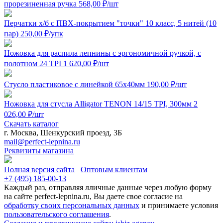
прорезиненная ручка
568,00
₽
/шт
Перчатки х/б с ПВХ-покрытием "точки" 10 класс, 5 нитей (10
пар)
250,00
₽
/упк
Ножовка для распила лепнины с эргономичной ручкой, с
полотном 24 TPI
1 620,00
₽
/шт
Стусло пластиковое с линейкой 65x40мм
190,00
₽
/шт
Ножовка для стусла Alligator TENON 14/15 TPI, 300мм
2
026,00
₽
/шт
Скачать каталог
г. Москва, Шенкурский проезд, 3Б
mail@perfect-lepnina.ru
Реквизиты магазина
Полная версия сайта
Оптовым клиентам
+7 (495)
185-00-13
Каждый раз, отправляя лличные данные через любую форму
на сайте perfect-lepnina.ru, Вы даете свое согласие на
обработку своих персональных данных
и принимаете условия
пользовательского соглашения
.