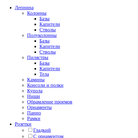
Лепнина
Колонны
Базы
Капители
Стволы
Полуколонны
Базы
Капители
Стволы
Пилястры
Базы
Капители
Тела
Камины
Консоли и полки
Купола
Ниши
Обрамление проемов
Орнаменты
Панно
Рамки
Розетки
Гладкий
С орнаментом