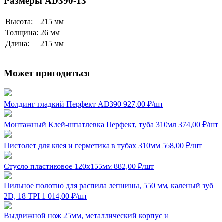
Размеры AD390-13
Высота:
215 мм
Толщина:
26 мм
Длина:
215 мм
Может пригодиться
Молдинг гладкий Перфект AD390
927,00
₽
/шт
Монтажный Клей-шпатлевка Перфект, туба 310мл
374,00
₽
/шт
Пистолет для клея и герметика в тубах 310мм
568,00
₽
/шт
Стусло пластиковое 120x155мм
882,00
₽
/шт
Пильное полотно для распила лепнины, 550 мм, каленый зуб
2D, 18 TPI
1 014,00
₽
/шт
Выдвижной нож 25мм, металлический корпус и