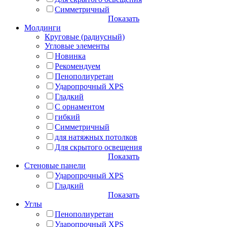
Симметричный
Показать
Молдинги
Круговые (радиусный)
Угловые элементы
Новинка
Рекомендуем
Пенополиуретан
Ударопрочный XPS
Гладкий
С орнаментом
гибкий
Симметричный
для натяжных потолков
Для скрытого освещения
Показать
Стеновые панели
Ударопрочный XPS
Гладкий
Показать
Углы
Пенополиуретан
Ударопрочный XPS