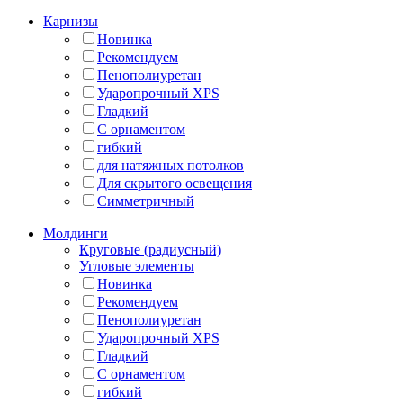
Карнизы
Новинка
Рекомендуем
Пенополиуретан
Ударопрочный XPS
Гладкий
С орнаментом
гибкий
для натяжных потолков
Для скрытого освещения
Симметричный
Молдинги
Круговые (радиусный)
Угловые элементы
Новинка
Рекомендуем
Пенополиуретан
Ударопрочный XPS
Гладкий
С орнаментом
гибкий