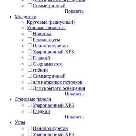
Симметричный
Показать
Молдинги
Круговые (радиусный)
Угловые элементы
Новинка
Рекомендуем
Пенополиуретан
Ударопрочный XPS
Гладкий
С орнаментом
гибкий
Симметричный
для натяжных потолков
Для скрытого освещения
Показать
Стеновые панели
Ударопрочный XPS
Гладкий
Показать
Углы
Пенополиуретан
Ударопрочный XPS