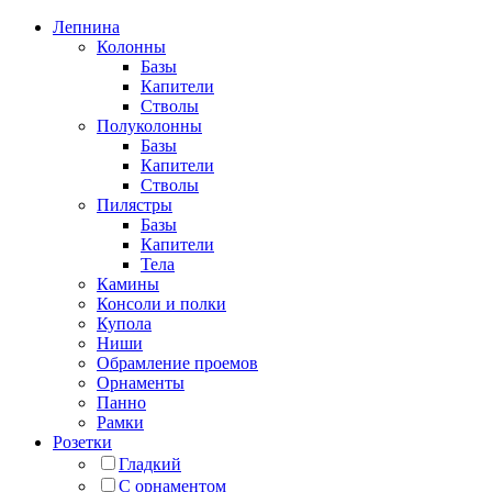
Лепнина
Колонны
Базы
Капители
Стволы
Полуколонны
Базы
Капители
Стволы
Пилястры
Базы
Капители
Тела
Камины
Консоли и полки
Купола
Ниши
Обрамление проемов
Орнаменты
Панно
Рамки
Розетки
Гладкий
С орнаментом