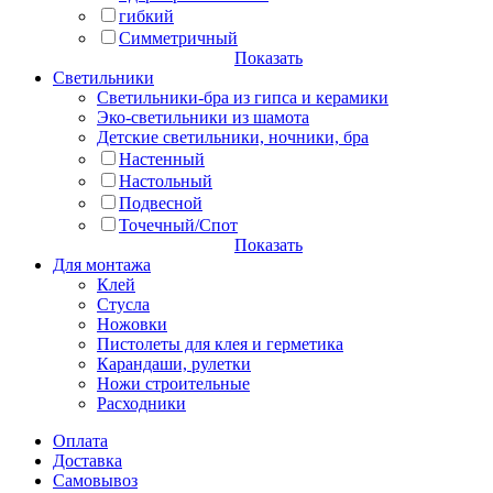
гибкий
Симметричный
Показать
Светильники
Светильники-бра из гипса и керамики
Эко-светильники из шамота
Детские светильники, ночники, бра
Настенный
Настольный
Подвесной
Точечный/Спот
Показать
Для монтажа
Клей
Стусла
Ножовки
Пистолеты для клея и герметика
Карандаши, рулетки
Ножи строительные
Расходники
Оплата
Доставка
Самовывоз