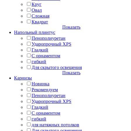
Круг
Овал
Сложная
Квадрат
Показать
Напольный плинтус
Пенополиуретан
Ударопрочный XPS
Гладкий
С орнаментом
гибкий
Для скрытого освещения
Показать
Карнизы
Новинка
Рекомендуем
Пенополиуретан
Ударопрочный XPS
Гладкий
С орнаментом
гибкий
для натяжных потолков
Для скрытого освещения