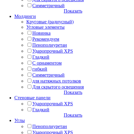
Симметричный
Показать
Молдинги
Круговые (радиусный)
Угловые элементы
Новинка
Рекомендуем
Пенополиуретан
Ударопрочный XPS
Гладкий
С орнаментом
гибкий
Симметричный
для натяжных потолков
Для скрытого освещения
Показать
Стеновые панели
Ударопрочный XPS
Гладкий
Показать
Углы
Пенополиуретан
Ударопрочный XPS