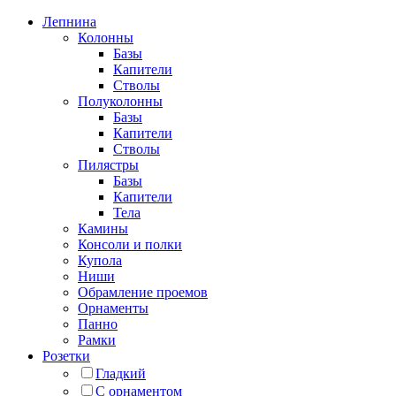
Лепнина
Колонны
Базы
Капители
Стволы
Полуколонны
Базы
Капители
Стволы
Пилястры
Базы
Капители
Тела
Камины
Консоли и полки
Купола
Ниши
Обрамление проемов
Орнаменты
Панно
Рамки
Розетки
Гладкий
С орнаментом