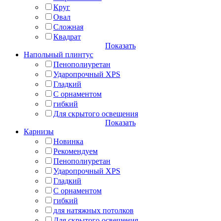
Круг
Овал
Сложная
Квадрат
Показать
Напольный плинтус
Пенополиуретан
Ударопрочный XPS
Гладкий
С орнаментом
гибкий
Для скрытого освещения
Показать
Карнизы
Новинка
Рекомендуем
Пенополиуретан
Ударопрочный XPS
Гладкий
С орнаментом
гибкий
для натяжных потолков
Для скрытого освещения