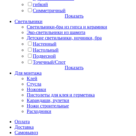
гибкий
Симметричный
Показать
Светильники
Светильники-бра из гипса и керамики
Эко-светильники из шамота
Детские светильники, ночники, бра
Настенный
Настольный
Подвесной
Точечный/Спот
Показать
Для монтажа
Клей
Стусла
Ножовки
Пистолеты для клея и герметика
Карандаши, рулетки
Ножи строительные
Расходники
Оплата
Доставка
Самовывоз