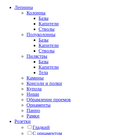
Лепнина
Колонны
Базы
Капители
Стволы
Полуколонны
Базы
Капители
Стволы
Пилястры
Базы
Капители
Тела
Камины
Консоли и полки
Купола
Ниши
Обрамление проемов
Орнаменты
Панно
Рамки
Розетки
Гладкий
С орнаментом