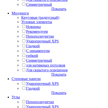
Симметричный
Показать
Молдинги
Круговые (радиусный)
Угловые элементы
Новинка
Рекомендуем
Пенополиуретан
Ударопрочный XPS
Гладкий
С орнаментом
гибкий
Симметричный
для натяжных потолков
Для скрытого освещения
Показать
Стеновые панели
Ударопрочный XPS
Гладкий
Показать
Углы
Пенополиуретан
Ударопрочный XPS