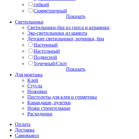
гибкий
Симметричный
Показать
Светильники
Светильники-бра из гипса и керамики
Эко-светильники из шамота
Детские светильники, ночники, бра
Настенный
Настольный
Подвесной
Точечный/Спот
Показать
Для монтажа
Клей
Стусла
Ножовки
Пистолеты для клея и герметика
Карандаши, рулетки
Ножи строительные
Расходники
Оплата
Доставка
Самовывоз