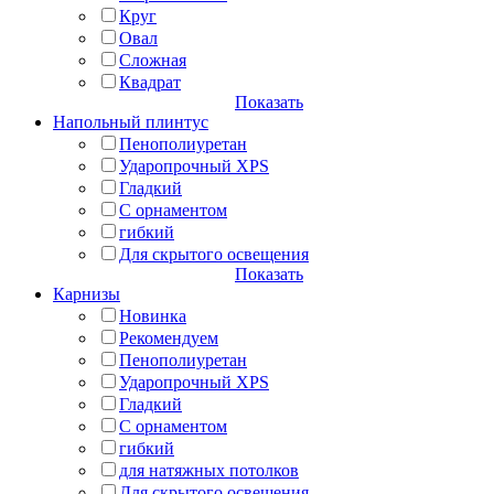
Круг
Овал
Сложная
Квадрат
Показать
Напольный плинтус
Пенополиуретан
Ударопрочный XPS
Гладкий
С орнаментом
гибкий
Для скрытого освещения
Показать
Карнизы
Новинка
Рекомендуем
Пенополиуретан
Ударопрочный XPS
Гладкий
С орнаментом
гибкий
для натяжных потолков
Для скрытого освещения