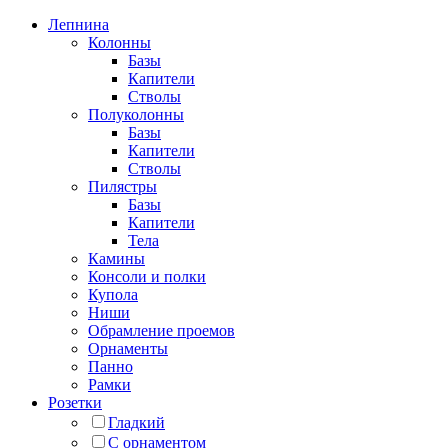
Лепнина
Колонны
Базы
Капители
Стволы
Полуколонны
Базы
Капители
Стволы
Пилястры
Базы
Капители
Тела
Камины
Консоли и полки
Купола
Ниши
Обрамление проемов
Орнаменты
Панно
Рамки
Розетки
Гладкий
С орнаментом