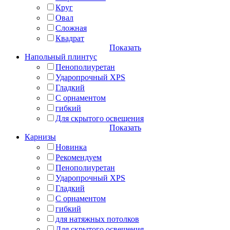
Круг
Овал
Сложная
Квадрат
Показать
Напольный плинтус
Пенополиуретан
Ударопрочный XPS
Гладкий
С орнаментом
гибкий
Для скрытого освещения
Показать
Карнизы
Новинка
Рекомендуем
Пенополиуретан
Ударопрочный XPS
Гладкий
С орнаментом
гибкий
для натяжных потолков
Для скрытого освещения