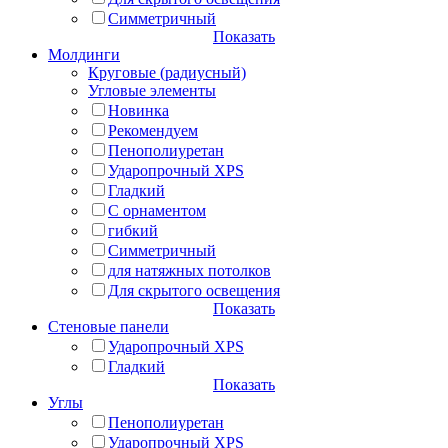
Симметричный
Показать
Молдинги
Круговые (радиусный)
Угловые элементы
Новинка
Рекомендуем
Пенополиуретан
Ударопрочный XPS
Гладкий
С орнаментом
гибкий
Симметричный
для натяжных потолков
Для скрытого освещения
Показать
Стеновые панели
Ударопрочный XPS
Гладкий
Показать
Углы
Пенополиуретан
Ударопрочный XPS