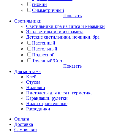
гибкий
Симметричный
Показать
Светильники
Светильники-бра из гипса и керамики
Эко-светильники из шамота
Детские светильники, ночники, бра
Настенный
Настольный
Подвесной
Точечный/Спот
Показать
Для монтажа
Клей
Стусла
Ножовки
Пистолеты для клея и герметика
Карандаши, рулетки
Ножи строительные
Расходники
Оплата
Доставка
Самовывоз