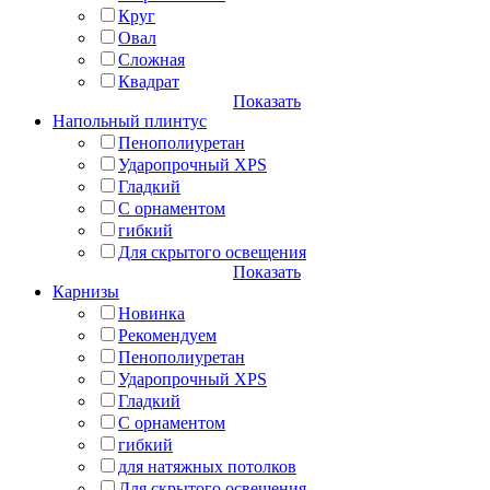
Круг
Овал
Сложная
Квадрат
Показать
Напольный плинтус
Пенополиуретан
Ударопрочный XPS
Гладкий
С орнаментом
гибкий
Для скрытого освещения
Показать
Карнизы
Новинка
Рекомендуем
Пенополиуретан
Ударопрочный XPS
Гладкий
С орнаментом
гибкий
для натяжных потолков
Для скрытого освещения