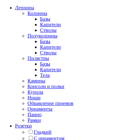
Лепнина
Колонны
Базы
Капители
Стволы
Полуколонны
Базы
Капители
Стволы
Пилястры
Базы
Капители
Тела
Камины
Консоли и полки
Купола
Ниши
Обрамление проемов
Орнаменты
Панно
Рамки
Розетки
Гладкий
С орнаментом