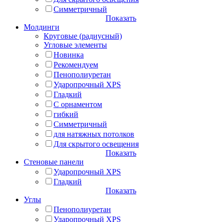
Симметричный
Показать
Молдинги
Круговые (радиусный)
Угловые элементы
Новинка
Рекомендуем
Пенополиуретан
Ударопрочный XPS
Гладкий
С орнаментом
гибкий
Симметричный
для натяжных потолков
Для скрытого освещения
Показать
Стеновые панели
Ударопрочный XPS
Гладкий
Показать
Углы
Пенополиуретан
Ударопрочный XPS