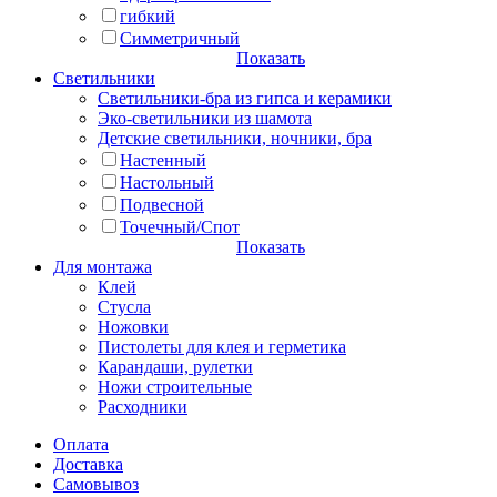
гибкий
Симметричный
Показать
Светильники
Светильники-бра из гипса и керамики
Эко-светильники из шамота
Детские светильники, ночники, бра
Настенный
Настольный
Подвесной
Точечный/Спот
Показать
Для монтажа
Клей
Стусла
Ножовки
Пистолеты для клея и герметика
Карандаши, рулетки
Ножи строительные
Расходники
Оплата
Доставка
Самовывоз