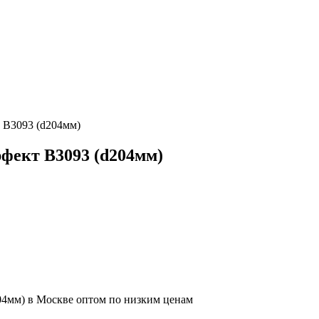
т B3093 (d204мм)
рфект B3093 (d204мм)
04мм) в Москве оптом по низким ценам