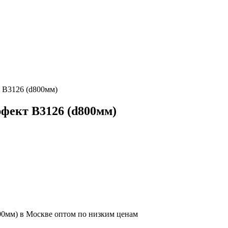
т B3126 (d800мм)
рфект B3126 (d800мм)
00мм) в Москве оптом по низким ценам