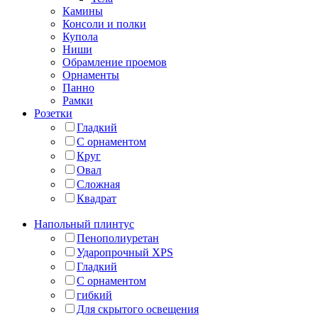
Камины
Консоли и полки
Купола
Ниши
Обрамление проемов
Орнаменты
Панно
Рамки
Розетки
Гладкий
С орнаментом
Круг
Овал
Сложная
Квадрат
Напольный плинтус
Пенополиуретан
Ударопрочный XPS
Гладкий
С орнаментом
гибкий
Для скрытого освещения