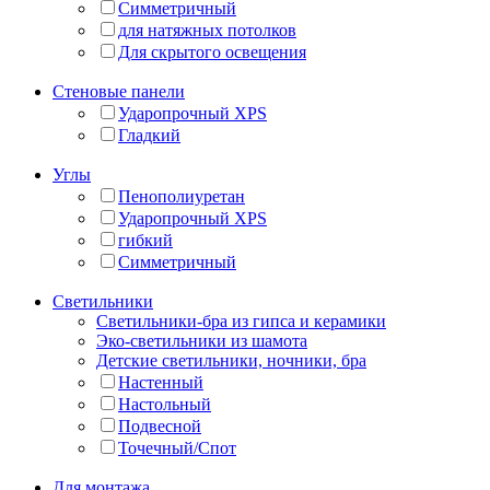
Симметричный
для натяжных потолков
Для скрытого освещения
Стеновые панели
Ударопрочный XPS
Гладкий
Углы
Пенополиуретан
Ударопрочный XPS
гибкий
Симметричный
Светильники
Светильники-бра из гипса и керамики
Эко-светильники из шамота
Детские светильники, ночники, бра
Настенный
Настольный
Подвесной
Точечный/Спот
Для монтажа