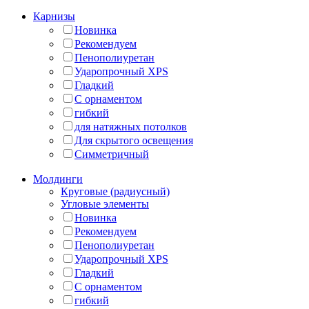
Карнизы
Новинка
Рекомендуем
Пенополиуретан
Ударопрочный XPS
Гладкий
С орнаментом
гибкий
для натяжных потолков
Для скрытого освещения
Симметричный
Молдинги
Круговые (радиусный)
Угловые элементы
Новинка
Рекомендуем
Пенополиуретан
Ударопрочный XPS
Гладкий
С орнаментом
гибкий