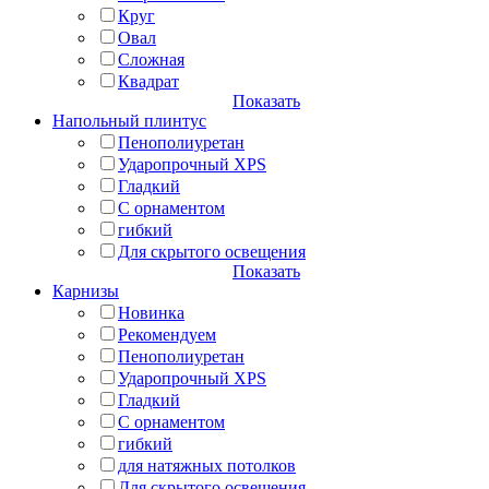
Круг
Овал
Сложная
Квадрат
Показать
Напольный плинтус
Пенополиуретан
Ударопрочный XPS
Гладкий
С орнаментом
гибкий
Для скрытого освещения
Показать
Карнизы
Новинка
Рекомендуем
Пенополиуретан
Ударопрочный XPS
Гладкий
С орнаментом
гибкий
для натяжных потолков
Для скрытого освещения