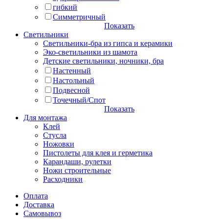
гибкий
Симметричный
Показать
Светильники
Светильники-бра из гипса и керамики
Эко-светильники из шамота
Детские светильники, ночники, бра
Настенный
Настольный
Подвесной
Точечный/Спот
Показать
Для монтажа
Клей
Стусла
Ножовки
Пистолеты для клея и герметика
Карандаши, рулетки
Ножи строительные
Расходники
Оплата
Доставка
Самовывоз