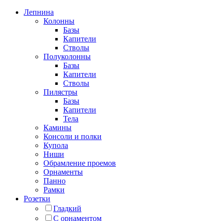
Лепнина
Колонны
Базы
Капители
Стволы
Полуколонны
Базы
Капители
Стволы
Пилястры
Базы
Капители
Тела
Камины
Консоли и полки
Купола
Ниши
Обрамление проемов
Орнаменты
Панно
Рамки
Розетки
Гладкий
С орнаментом