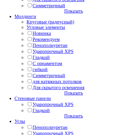
Симметричный
Показать
Молдинги
Круговые (радиусный)
Угловые элементы
Новинка
Рекомендуем
Пенополиуретан
Ударопрочный XPS
Гладкий
С орнаментом
гибкий
Симметричный
для натяжных потолков
Для скрытого освещения
Показать
Стеновые панели
Ударопрочный XPS
Гладкий
Показать
Углы
Пенополиуретан
Ударопрочный XPS