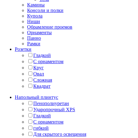
Камины
Консоли и полки
Купола
Ниши
Обрамление проемов
Орнаменты
Панно
Рамки
Розетки
Гладкий
С орнаментом
Круг
Овал
Сложная
Квадрат
Напольный плинтус
Пенополиуретан
Ударопрочный XPS
Гладкий
С орнаментом
гибкий
Для скрытого освещения