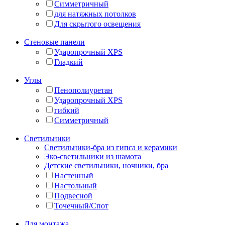
Симметричный
для натяжных потолков
Для скрытого освещения
Стеновые панели
Ударопрочный XPS
Гладкий
Углы
Пенополиуретан
Ударопрочный XPS
гибкий
Симметричный
Светильники
Светильники-бра из гипса и керамики
Эко-светильники из шамота
Детские светильники, ночники, бра
Настенный
Настольный
Подвесной
Точечный/Спот
Для монтажа