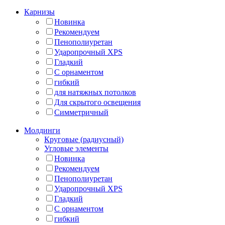
Карнизы
Новинка
Рекомендуем
Пенополиуретан
Ударопрочный XPS
Гладкий
С орнаментом
гибкий
для натяжных потолков
Для скрытого освещения
Симметричный
Молдинги
Круговые (радиусный)
Угловые элементы
Новинка
Рекомендуем
Пенополиуретан
Ударопрочный XPS
Гладкий
С орнаментом
гибкий