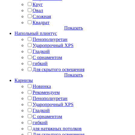
Круг
Овал
Сложная
Квадрат
Показать
Напольный плинтус
Пенополиуретан
Ударопрочный XPS
Гладкий
С орнаментом
гибкий
Для скрытого освещения
Показать
Карнизы
Новинка
Рекомендуем
Пенополиуретан
Ударопрочный XPS
Гладкий
С орнаментом
гибкий
для натяжных потолков
Для скрытого освещения