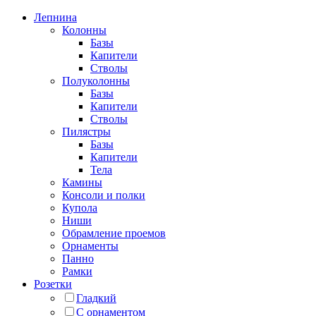
Лепнина
Колонны
Базы
Капители
Стволы
Полуколонны
Базы
Капители
Стволы
Пилястры
Базы
Капители
Тела
Камины
Консоли и полки
Купола
Ниши
Обрамление проемов
Орнаменты
Панно
Рамки
Розетки
Гладкий
С орнаментом