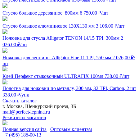
Стусло большое деревянное, 800мм
6 750,00
₽
/шт
Стусло большое алюминиевое 130Х130 мм
3 106,00
₽
/шт
Ножовка для стусла Alligator TENON 14/15 TPI, 300мм
2
026,00
₽
/шт
Ножовка для лепнины Alligator Fine 11 TPI, 550 мм
2 026,00
₽
/
шт
Клей Перфект стыковочный ULTRAFIX 100мл
738,00
₽
/шт
Полотна для ножовки по металлу, 300 мм, 32 TPI, Carbon, 2 шт
338,00
₽
/упк
Скачать каталог
г. Москва, Шенкурский проезд, 3Б
mail@perfect-lepnina.ru
Реквизиты магазина
Полная версия сайта
Оптовым клиентам
+7 (495)
185-00-13