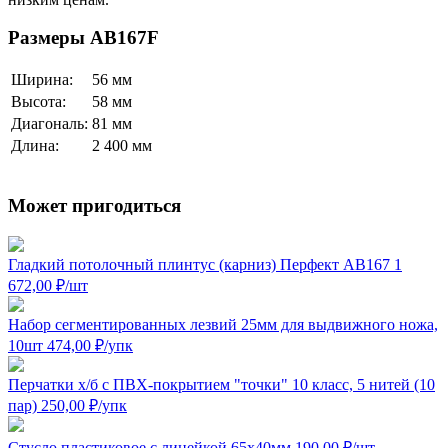
Размеры AB167F
Ширина:
56 мм
Высота:
58 мм
Диагональ:
81 мм
Длина:
2 400 мм
Может пригодиться
Гладкий потолочный плинтус (карниз) Перфект AB167
1
672,00
₽
/шт
Набор сегментированных лезвий 25мм для выдвижного ножа,
10шт
474,00
₽
/упк
Перчатки х/б с ПВХ-покрытием "точки" 10 класс, 5 нитей (10
пар)
250,00
₽
/упк
Стусло пластиковое с линейкой 65x40мм
190,00
₽
/шт