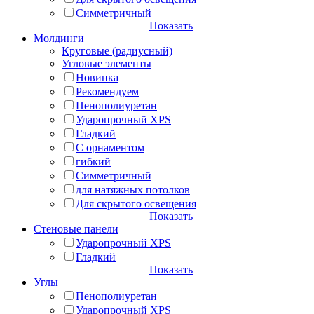
Симметричный
Показать
Молдинги
Круговые (радиусный)
Угловые элементы
Новинка
Рекомендуем
Пенополиуретан
Ударопрочный XPS
Гладкий
С орнаментом
гибкий
Симметричный
для натяжных потолков
Для скрытого освещения
Показать
Стеновые панели
Ударопрочный XPS
Гладкий
Показать
Углы
Пенополиуретан
Ударопрочный XPS