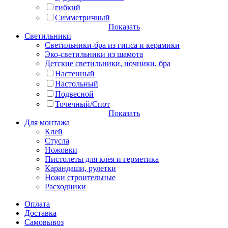
гибкий
Симметричный
Показать
Светильники
Светильники-бра из гипса и керамики
Эко-светильники из шамота
Детские светильники, ночники, бра
Настенный
Настольный
Подвесной
Точечный/Спот
Показать
Для монтажа
Клей
Стусла
Ножовки
Пистолеты для клея и герметика
Карандаши, рулетки
Ножи строительные
Расходники
Оплата
Доставка
Самовывоз