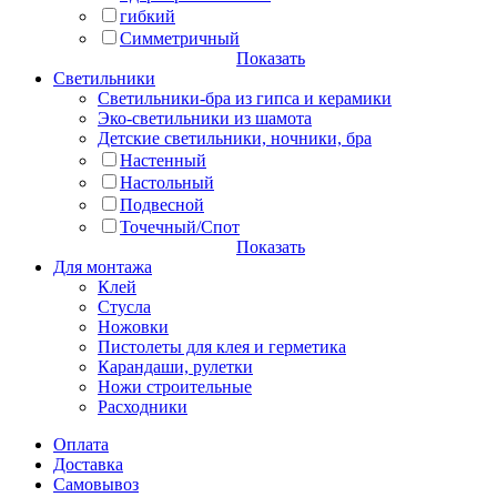
гибкий
Симметричный
Показать
Светильники
Светильники-бра из гипса и керамики
Эко-светильники из шамота
Детские светильники, ночники, бра
Настенный
Настольный
Подвесной
Точечный/Спот
Показать
Для монтажа
Клей
Стусла
Ножовки
Пистолеты для клея и герметика
Карандаши, рулетки
Ножи строительные
Расходники
Оплата
Доставка
Самовывоз