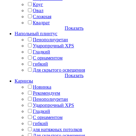
Круг
Овал
Сложная
Квадрат
Показать
Напольный плинтус
Пенополиуретан
Ударопрочный XPS
Гладкий
С орнаментом
гибкий
Для скрытого освещения
Показать
Карнизы
Новинка
Рекомендуем
Пенополиуретан
Ударопрочный XPS
Гладкий
С орнаментом
гибкий
для натяжных потолков
Для скрытого освещения