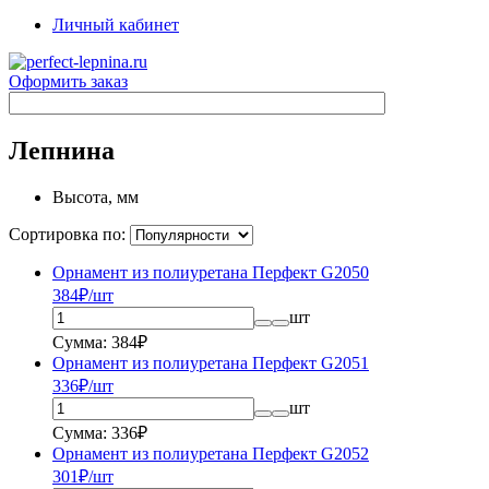
Личный кабинет
Оформить заказ
Лепнина
Высота, мм
Сортировка по:
Орнамент из полиуретана Перфект G2050
384
₽/шт
шт
Сумма: 384₽
Орнамент из полиуретана Перфект G2051
336
₽/шт
шт
Сумма: 336₽
Орнамент из полиуретана Перфект G2052
301
₽/шт