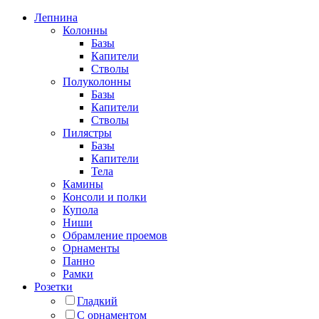
Лепнина
Колонны
Базы
Капители
Стволы
Полуколонны
Базы
Капители
Стволы
Пилястры
Базы
Капители
Тела
Камины
Консоли и полки
Купола
Ниши
Обрамление проемов
Орнаменты
Панно
Рамки
Розетки
Гладкий
С орнаментом