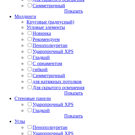
Симметричный
Показать
Молдинги
Круговые (радиусный)
Угловые элементы
Новинка
Рекомендуем
Пенополиуретан
Ударопрочный XPS
Гладкий
С орнаментом
гибкий
Симметричный
для натяжных потолков
Для скрытого освещения
Показать
Стеновые панели
Ударопрочный XPS
Гладкий
Показать
Углы
Пенополиуретан
Ударопрочный XPS