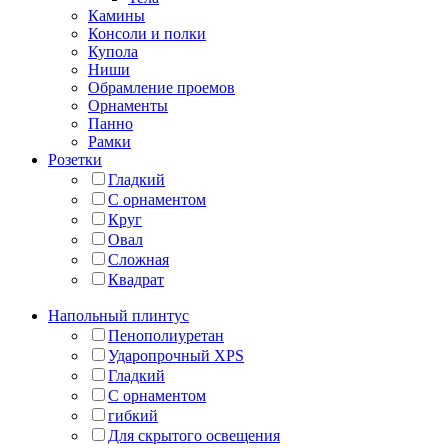
Камины
Консоли и полки
Купола
Ниши
Обрамление проемов
Орнаменты
Панно
Рамки
Розетки
Гладкий
С орнаментом
Круг
Овал
Сложная
Квадрат
Напольный плинтус
Пенополиуретан
Ударопрочный XPS
Гладкий
С орнаментом
гибкий
Для скрытого освещения