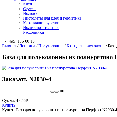
Клей
Стусла
Ножовки
Пистолеты для клея и герметика
Карандаши, рулетки
Ножи строительные
Расходники
+7 (495) 185-00-13
Главная
/
Лепнина
/
Полуколонны
/
Базы для полуколонн
/
База
База для полуколонны из полиуретана 
Заказать N2030-4
шт
Сумма:
4 656
Р
Купить
Купить База для полуколонны из полиуретана Перфект N2030-