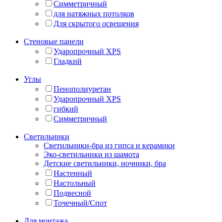
Симметричный
для натяжных потолков
Для скрытого освещения
Стеновые панели
Ударопрочный XPS
Гладкий
Углы
Пенополиуретан
Ударопрочный XPS
гибкий
Симметричный
Светильники
Светильники-бра из гипса и керамики
Эко-светильники из шамота
Детские светильники, ночники, бра
Настенный
Настольный
Подвесной
Точечный/Спот
Для монтажа