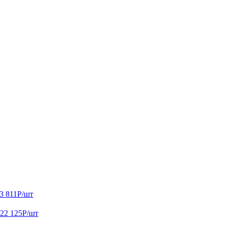
3 811
Р
/шт
22 125
Р
/шт