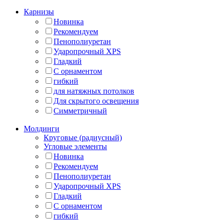
Карнизы
Новинка
Рекомендуем
Пенополиуретан
Ударопрочный XPS
Гладкий
С орнаментом
гибкий
для натяжных потолков
Для скрытого освещения
Симметричный
Молдинги
Круговые (радиусный)
Угловые элементы
Новинка
Рекомендуем
Пенополиуретан
Ударопрочный XPS
Гладкий
С орнаментом
гибкий