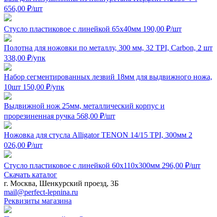
656,00
₽
/шт
Стусло пластиковое с линейкой 65x40мм
190,00
₽
/шт
Полотна для ножовки по металлу, 300 мм, 32 TPI, Carbon, 2 шт
338,00
₽
/упк
Набор сегментированных лезвий 18мм для выдвижного ножа,
10шт
150,00
₽
/упк
Выдвижной нож 25мм, металлический корпус и
прорезиненная ручка
568,00
₽
/шт
Ножовка для стусла Alligator TENON 14/15 TPI, 300мм
2
026,00
₽
/шт
Стусло пластиковое с линейкой 60х110х300мм
296,00
₽
/шт
Скачать каталог
г. Москва, Шенкурский проезд, 3Б
mail@perfect-lepnina.ru
Реквизиты магазина