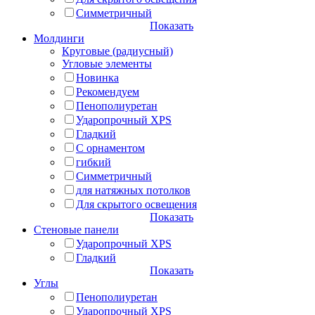
Симметричный
Показать
Молдинги
Круговые (радиусный)
Угловые элементы
Новинка
Рекомендуем
Пенополиуретан
Ударопрочный XPS
Гладкий
С орнаментом
гибкий
Симметричный
для натяжных потолков
Для скрытого освещения
Показать
Стеновые панели
Ударопрочный XPS
Гладкий
Показать
Углы
Пенополиуретан
Ударопрочный XPS