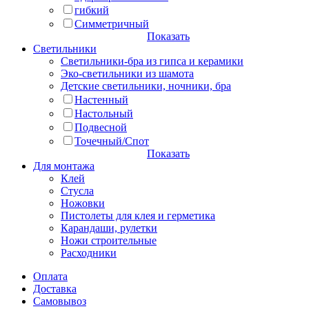
гибкий
Симметричный
Показать
Светильники
Светильники-бра из гипса и керамики
Эко-светильники из шамота
Детские светильники, ночники, бра
Настенный
Настольный
Подвесной
Точечный/Спот
Показать
Для монтажа
Клей
Стусла
Ножовки
Пистолеты для клея и герметика
Карандаши, рулетки
Ножи строительные
Расходники
Оплата
Доставка
Самовывоз