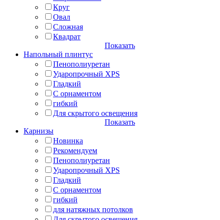
Круг
Овал
Сложная
Квадрат
Показать
Напольный плинтус
Пенополиуретан
Ударопрочный XPS
Гладкий
С орнаментом
гибкий
Для скрытого освещения
Показать
Карнизы
Новинка
Рекомендуем
Пенополиуретан
Ударопрочный XPS
Гладкий
С орнаментом
гибкий
для натяжных потолков
Для скрытого освещения